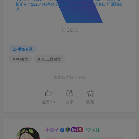
长邮箱:12225150@qq.com 我们会在24h小时之内进行删除处
理。
THE END
手游专区
# XO引擎
# XO三端引擎
喜欢就支持一下吧
点赞
13
分享
收藏
小狸子
关注