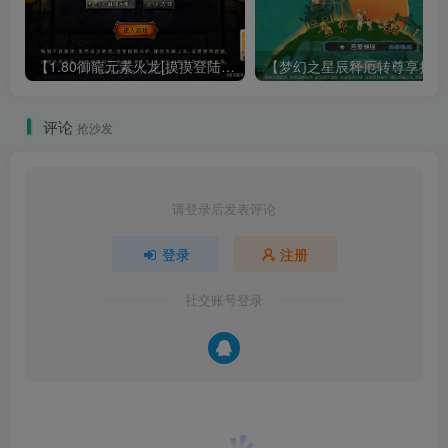
【1.80御龍元素火龙[摸摸登陆器]】战神引擎WIN服务端+GM工具+充值后台+双端+架设教程
【梦幻
评论
抢沙发
请登录后发表评论
登录
注册
社交账号登录