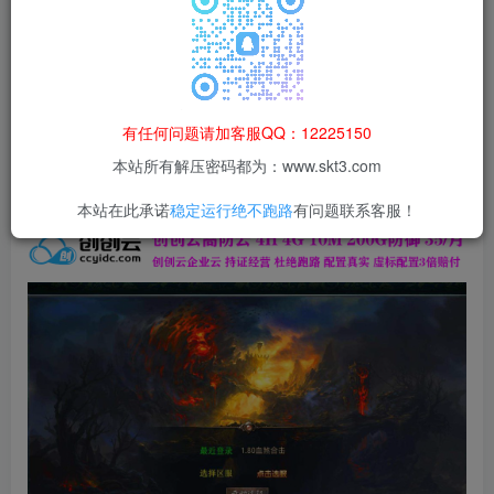
本站所有资源均为网络收集整理而来，仅供学习研究使用，请在下
载后24h内删除，谢谢合作！
本站资源仅用于学习交流，禁止商业运营与违法、侵权
等非法行为；资源下载后请于 24 小时内删除，违规后
有任何问题请加客服QQ：12225150
果由使用者自行承担。
本站所有解压密码都为：www.skt3.com
本站在此承诺
稳定运行绝不跑路
有问题联系客服！