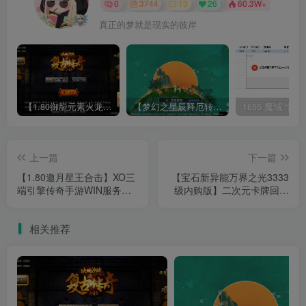
0
3744
13
26
60.3W+
真正的梦就是现实的彼岸
【1.80御龍元素火龙[摸摸登陆器]】战神引擎WIN服务端+GM工具+充值后台+双端+架设教程
【梦幻之星辰释厄转尊享挂机版】MT3换皮梦幻西游Linux服务端+GM后台+双端+源码+架设教程
上一篇
下一篇
【1.80邀月星王合击】XO三
【宝石新异能万界之光3333
端引擎传奇手游WIN服务端
级内购版】二次元卡牌回合
+三端+架设教程
手游Linux服务端+安卓+GM
授权后台+架设教程
相关推荐