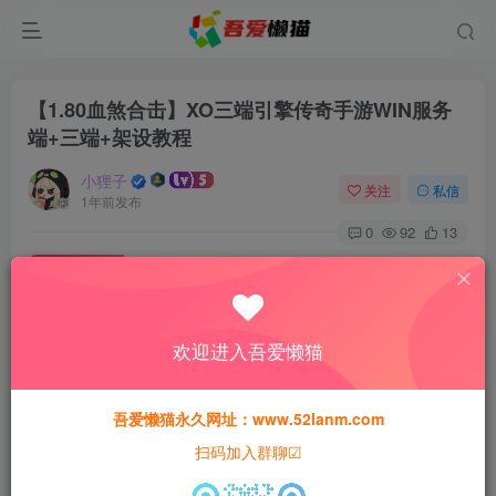
【1.80血煞合击】XO三端引擎传奇手游WIN服务
端+三端+架设教程
小狸子
关注
私信
1年前发布
0
92
13
付费资源
【1.80血煞合击】XO三端引擎传奇手游WIN服务端+三端+架设教程
此内容为付费资源，请付费后查看
欢迎进入吾爱懒猫
30
猫粮
吾爱懒猫永久网址：www.52lanm.com
15
免费
黄金会员
猫粮
钻石会员
扫码加入群聊☑
登录购买