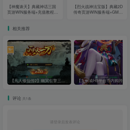
【神魔诛天】典藏神话三国
【烈火战神法宝版】典藏2D
页游WIN服务端+充值教程
传奇页游WIN服务端+GM指
+架设教程
令+GM工具+架设教程
相关推荐
【凡人修仙传2】幽冥引擎三网H5游戏Win服务端+全套表+全套源码+运营管理后台+安卓+架设教程
评论
共1条
请登录后发表评论