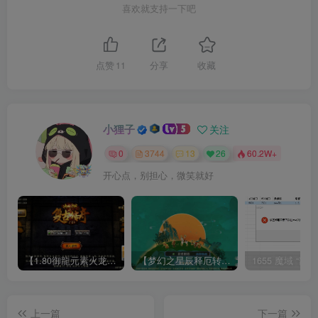
喜欢就支持一下吧
点赞
11
分享
收藏
小狸子
关注
0
3744
13
26
60.2W+
开心点，别担心，微笑就好
【1.80御龍元素火龙[摸摸登陆器]】战神引擎WIN服务端+GM工具+充值后台+双端+架设教程
【梦幻之星辰释厄转尊享挂机版】MT3换皮梦幻西游Linux服务端+GM后台+双端+源码+架设教程
上一篇
下一篇