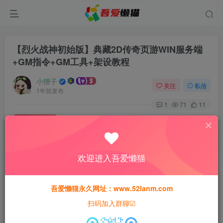
【烈火战神初始版】典藏2D传奇页游WIN服务端
+GM指令+GM工具+架设教程
小狸子
关注
私信
1年前发布
1
71
11
免费资源
【烈火战神初始版】典藏2D传奇页游WIN服务端+GM指令+GM工具+架设教程
此内容为免费资源，请登录后查看
欢迎进入吾爱懒猫
登录查看
本站所有资源均为网络收集整理而来，仅供学习研究使用，请在下
吾爱懒猫永久网址：www.52lanm.com
载后24h内删除，谢谢合作！
扫码加入群聊☑
本站资源仅用于学习交流，禁止商业运营与违法、侵权