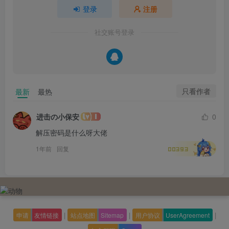
登录
注册
社交账号登录
只看作者
最新
最热
进击の小保安
0
解压密码是什么呀大佬
1年前
回复
00393
|
|
|
申请
友情链接
站点地图
Sitemap
用户协议
UserAgreement