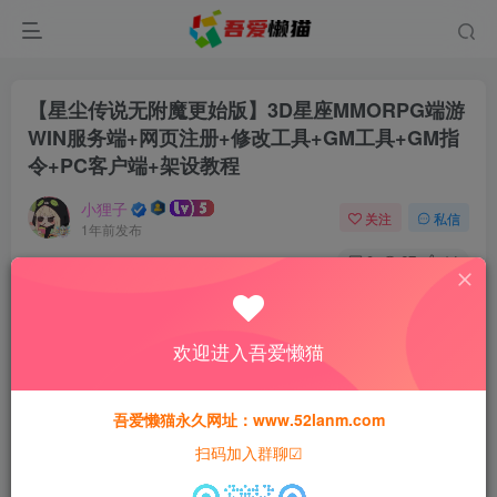
【星尘传说无附魔更始版】3D星座MMORPG端游
WIN服务端+网页注册+修改工具+GM工具+GM指
令+PC客户端+架设教程
小狸子
关注
私信
1年前发布
0
67
14
付费资源
【星尘传说无附魔更始版】3D星座MMORPG端游WIN服务端+网页注册+修改工具+GM工具+GM指令+PC客户端+架设教程
欢迎进入吾爱懒猫
此内容为付费资源，请付费后查看
30
猫粮
吾爱懒猫永久网址：www.52lanm.com
扫码加入群聊☑
15
免费
黄金会员
猫粮
钻石会员