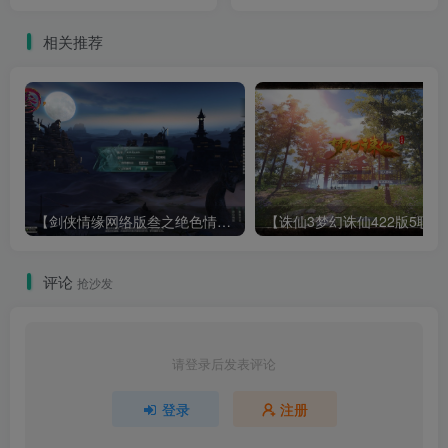
端+网页注册+GM管理工具
Linux服务端+管理后台+网页
+PC客户端+架设教程
注册+GM完整指令+GM工具
相关推荐
+PC客户端+架设教程
【剑侠情缘网络版叁之绝色情缘V3.5更新版】3DMMORPG端游Linux服务端+GM指令+PC客户端+架设教程
【诛仙3梦幻诛仙422版
评论
抢沙发
请登录后发表评论
登录
注册