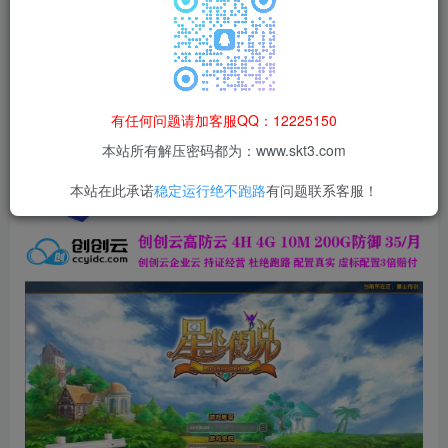
登录购买
本站所有资源均为网络收集整理而来，仅供学习研究使用，请在下
载后24h内删除，谢谢合作！
本站资源仅用于学习交流，禁止商业运营与违法、侵权
有任何问题请加客服QQ：12225150
等非法行为；资源下载后请于 24 小时内删除，违规后
本站所有解压密码都为：www.skt3.com
果由使用者自行承担。
本站在此承诺
稳定运行绝不跑路
有问题联系客服！