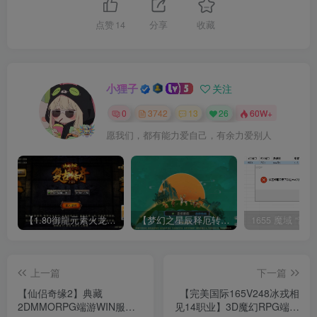
点赞
14
分享
收藏
小狸子
关注
0
3742
13
26
60W+
愿我们，都有能力爱自己，有余力爱别人
【1.80御龍元素火龙[摸摸登陆器]】战神引擎WIN服务端+GM工具+充值后台+双端+架设教程
【梦幻之星辰释厄转尊享挂机版】MT3换皮梦幻西游Linux服务端+GM后台+双端+源码+架设教程
上一篇
下一篇
【仙侣奇缘2】典藏
【完美国际165V248冰戎相
2DMMORPG端游WIN服务
见14职业】3D魔幻RPG端游