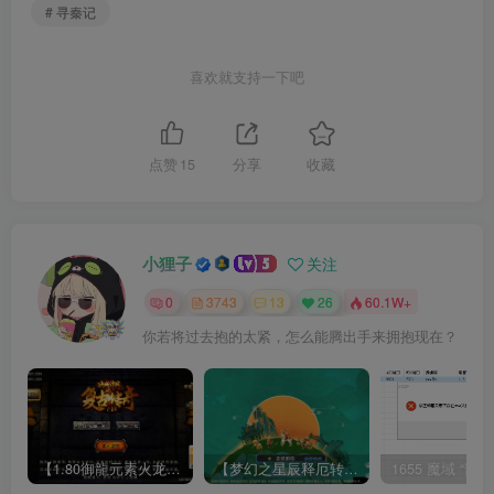
# 寻秦记
喜欢就支持一下吧
点赞
15
分享
收藏
小狸子
关注
0
3743
13
26
60.1W+
你若将过去抱的太紧，怎么能腾出手来拥抱现在？
【1.80御龍元素火龙[摸摸登陆器]】战神引擎WIN服务端+GM工具+充值后台+双端+架设教程
【梦幻之星辰释厄转尊享挂机版】MT3换皮梦幻西游Linux服务端+GM后台+双端+源码+架设教程