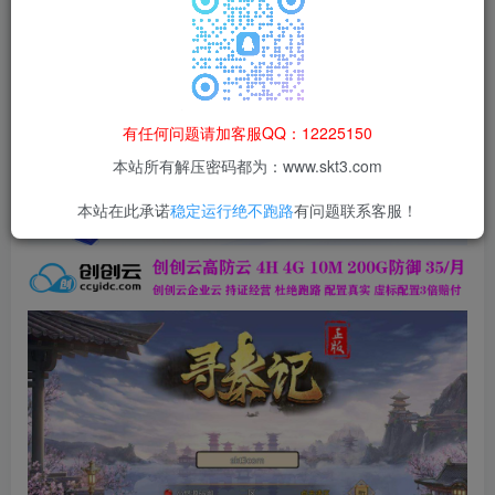
登录购买
本站所有资源均为网络收集整理而来，仅供学习研究使用，请在下
载后24h内删除，谢谢合作！
本站资源仅用于学习交流，禁止商业运营与违法、侵权
有任何问题请加客服QQ：12225150
等非法行为；资源下载后请于 24 小时内删除，违规后
本站所有解压密码都为：www.skt3.com
果由使用者自行承担。
本站在此承诺
稳定运行绝不跑路
有问题联系客服！