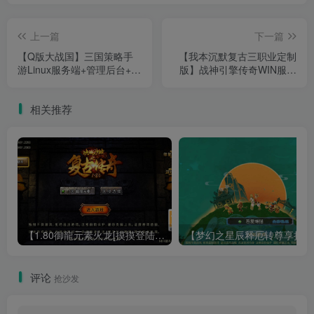
上一篇
下一篇
【Q版大战国】三国策略手
【我本沉默复古三职业定制
游Linux服务端+管理后台+安
版】战神引擎传奇WIN服务
卓+架设教程
端+GM工具+双端+架设教程
相关推荐
【1.80御龍元素火龙[摸摸登陆器]】战神引擎WIN服务端+GM工具+充值后台+双端+架设教程
【梦幻
评论
抢沙发