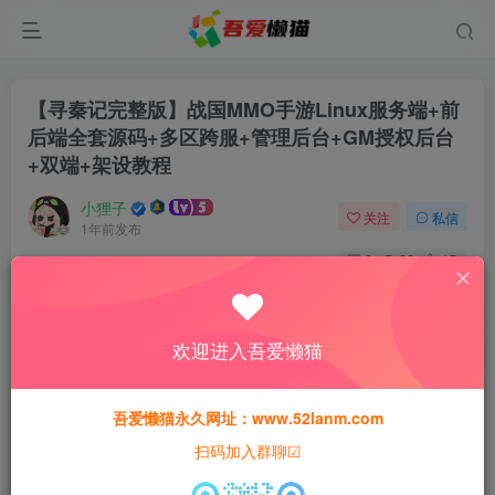
【寻秦记完整版】战国MMO手游Linux服务端+前
后端全套源码+多区跨服+管理后台+GM授权后台
+双端+架设教程
小狸子
关注
私信
1年前发布
0
93
15
付费资源
【寻秦记完整版】战国MMO手游Linux服务端+前后端全套源码+多区跨服+管理后台+GM授权后台+双端+架设教程
欢迎进入吾爱懒猫
此内容为付费资源，请付费后查看
30
猫粮
吾爱懒猫永久网址：www.52lanm.com
扫码加入群聊☑
15
免费
黄金会员
猫粮
钻石会员