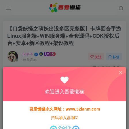
【口袋妖怪之萌妖出没多区完整版】卡牌回合手游
Linux服务端+WIN服务端+全套源码+CDK授权后
台+安卓+新区教程+架设教程
小狸子
关注
私信
1年前发布
0
92
7
付费资源
【口袋妖怪之萌妖出没多区完整版】卡牌回合手游Linux服务端+WIN服务端+全套源码+CDK授权后台+安卓+新区教程+架设教程
欢迎进入吾爱懒猫
此内容为付费资源，请付费后查看
30
猫粮
吾爱懒猫永久网址：www.52lanm.com
扫码加入群聊☑
15
免费
黄金会员
猫粮
钻石会员