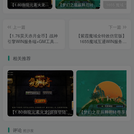
【1.80御龍元素火龙[摸摸登陆器]】战神引擎WIN服务端+GM工具+充值后台+双端+架设教程
【梦幻之星辰释厄转尊享挂机版】MT3换皮梦幻西游Linux服务端+GM后台+双端+源码+架设教程
上一篇
下一篇
【1.76昊天赤月金币】战神
【紫霞魔域全特效仿官版】
引擎WIN服务端+GM工具
1655魔域互通WIN服务端
+双端+架设教程
+GM工具+安卓+架设教程
相关推荐
【1.80御龍元素火龙[摸摸登陆器]】战神引擎WIN服务端+GM工具+充值后台+双端+架设教程
【梦幻
评论
抢沙发