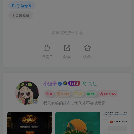
手游专区
# 口袋觉醒
喜欢就支持一下吧
点赞
7
分享
收藏
小狸子
关注
0
3743
13
26
60.2W+
我只有笑的很欢，忧伤才不会被看穿