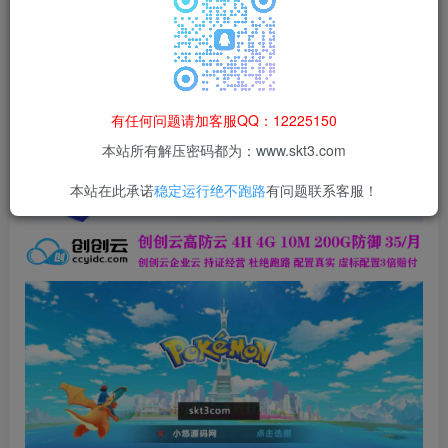
登录购买
本站所有资源均为网络收集整理而来，仅供学习研究使用，请在下
载后24h内删除，谢谢合作！
本站资源仅用于学习交流，禁止商业运营与违法、侵权
有任何问题请加客服QQ：12225150
等非法行为；资源下载后请于 24 小时内删除，违规后
本站所有解压密码都为：www.skt3.com
果由使用者自行承担。
本站在此承诺
稳定运行绝不跑路
有问题联系客服！