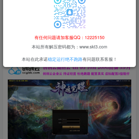
本站所有资源均为网络收集整理而来，仅供学习研究使用，请在下
载后24h内删除，谢谢合作！
本站资源仅用于学习交流，禁止商业运营与违法、侵权
等非法行为；资源下载后请于 24 小时内删除，违规后
有任何问题请加客服QQ：12225150
果由使用者自行承担。
本站所有解压密码都为：www.skt3.com
本站在此承诺
稳定运行绝不跑路
有问题联系客服！