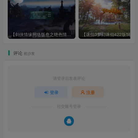
【剑侠情缘网络版叁之绝色情缘V3.5更新版】3DMMORPG端游Linux服务端+GM指令+PC客户端+架设教程
【诛仙3梦幻诛仙422版
评论
抢沙发
请登录后发表评论
登录
注册
社交账号登录