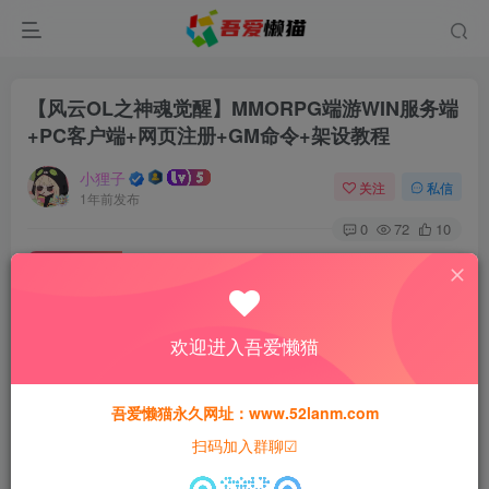
【风云OL之神魂觉醒】MMORPG端游WIN服务端
+PC客户端+网页注册+GM命令+架设教程
小狸子
关注
私信
1年前发布
0
72
10
付费资源
【风云OL之神魂觉醒】MMORPG端游WIN服务端+PC客户端+网页注册+GM命令+架设教程
此内容为付费资源，请付费后查看
欢迎进入吾爱懒猫
30
猫粮
吾爱懒猫永久网址：www.52lanm.com
15
免费
黄金会员
猫粮
钻石会员
扫码加入群聊☑
登录购买