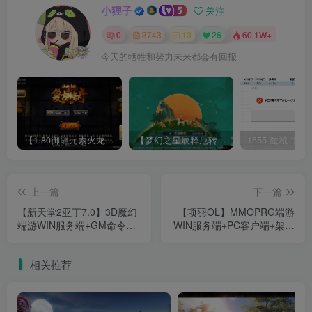
小狸子
关注
0
3743
13
26
60.1W+
今天的牺牲和努力未来都会有回报
【1.80御龍元素火龙[摸摸登陆器]】战神引擎WIN服务端+GM工具+充值后台+双端+架设教程
【梦幻之星辰释厄转尊享挂机版】MT3换皮梦幻西游Linux服务端+GM后台+双端+源码+架设教程
上一篇
下一篇
【新天堂2亚丁7.0】3D魔幻
【项羽OL】MMOPRG端游
端游WIN服务端+GM命令
WIN服务端+PC客户端+架设
+PC客户端+架设教程
教程
相关推荐