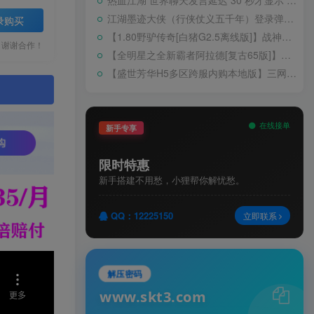
热血江湖 世界聊天发言延迟 30 秒才显示 BUG 修复教程
江湖墨迹大侠（行侠仗义五千年）登录弹出 WELCOME 提示无法进游戏修复教程
录购买
【1.80野驴传奇[白猪G2.5离线版]】战神引擎WIN服务端+GM工具+充值后台+安卓+架设教程
，谢谢合作！
【全明星之全新霸者阿拉德[复古65版]】横版闯关手游Linux服务端+配套表+WEB管理后台+GM授权后台+双端+架设教程
【盛世芳华H5多区跨服内购本地版】三网H5宫斗养成游戏Linux手工服务端+CDK授权后台+安卓+架设教程
。
在线接单
新手专享
限时特惠
新手搭建不用愁，小狸帮你解忧愁。
QQ：12225150
立即联系
解压密码
www.skt3.com