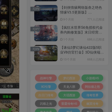
+加解密工具+GM授权后台
+安卓+架设教程
【剑侠情缘网络版叁之绝色
TOP6
情缘V3.5更新版】
3DMMORPG端游Linux服务
9个月前
771人已阅读
端+GM指令+PC客户端+架设
教程
【疯狂水世界S6免授权代金
TOP7
券内购修复版】末日经营生
存手游Linux服务端+加解密
1个月前
686人已阅读
工具+管理后台+CDK授权后
台+安卓+架设教程
【诛仙3梦幻诛仙422版5职
TOP8
业V8仿官打金】3D仙侠端游
Linux服务端+网页注册+GM
10个月前
668人已阅读
工具+PC客户端+架设教程
战神引擎
梦幻西游
小游戏H5
XO引擎
天龙八部
阿拉德之怒
白日门传奇
大话西游
传奇世界
闪烁之光
雷霆传奇H5
幽冥传奇
魔兽世界
魔域
梦幻诛仙