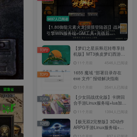
5037人已阅读
【1.80御龍元素火龙[摸摸登陆器]】战神
引擎WIN服务端+GM工具+充值后...
【梦幻之星辰释厄转尊享挂
TOP2
机版】MT3换皮梦幻西游
Linux服务端+GM后台+双端
11个月前
4546人已阅读
+源码+架设教程
1655 魔域 “部署目录存在
TOP3
exe 文件” 报错解决指南
11个月前
3541人已阅读
【少女回战优化版】卡牌回
TOP4
合手游Linux服务端+lua加解
密工具+GM管理后台+GM授
11个月前
1394人已阅读
权后台+安卓+架设教程
【极无双2完整版】3D动作
TOP5
ARPG手游Linux服务端+全
套源码+本地注册+本地热更
11个月前
837人已阅读