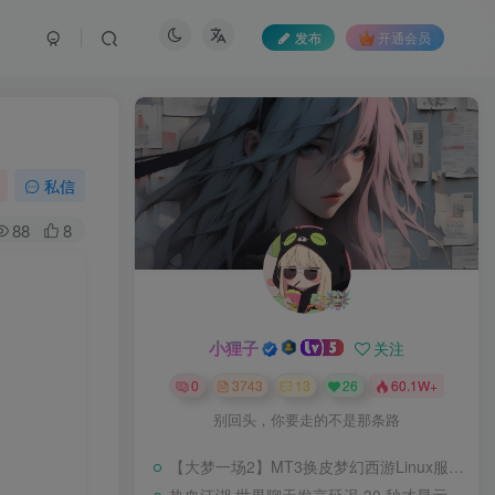
发布
开通会员
私信
88
8
小狸子
关注
0
3743
13
26
60.1W+
别回头，你要走的不是那条路
【大梦一场2】MT3换皮梦幻西游Linux服务端+GM后台+源码+双端+架设教程