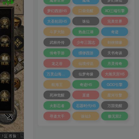
梦幻西游H5
口袋觉醒
XO三端引擎
大圣轮回H5
诛仙
完美世界
斗罗大陆
热血江湖
奇迹
武林外传
少年三国志
剑侠情缘
传奇手游
缥缈西游
天书奇谈
龙之谷
仙境传说
月灵传奇
万灵山海之境
仙梦奇缘
大闹天宫H5
航海王
奇迹H5
GOD引擎
死神觉醒
某道
星河引擎
火影忍者
石器时代H5
万国觉醒
寻道大千
诛仙3
极无双2