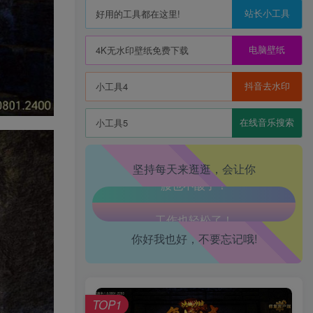
站长小工具
好用的工具都在这里!
电脑壁纸
4K无水印壁纸免费下载
抖音去水印
小工具4
在线音乐搜索
小工具5
生活也美好了！
坚持每天来逛逛，会让你
心情也舒畅了！
走路也有劲了！
你好我也好，不要忘记哦!
腿也不痛了！
腰也不酸了！
TOP1
工作也轻松了！