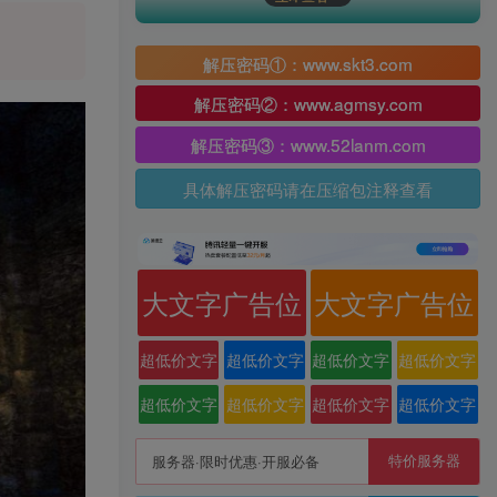
解压密码①：www.skt3.com
解压密码②：www.agmsy.com
解压密码③：www.52lanm.com
具体解压密码请在压缩包注释查看
大文字广告位
大文字广告位
超低价文字
超低价文字
超低价文字
超低价文字
广告位
广告位
广告位
广告位
超低价文字
超低价文字
超低价文字
超低价文字
广告位
广告位
广告位
广告位
特价服务器
服务器·限时优惠·开服必备