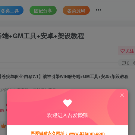
各类工具
随记分享
各类源码
务端+GM工具+安卓+架设教程
关注
0
【苍狼单职业-白猪7.1】战神引擎WIN服务端+GM工具+安卓+架设教程
此内容为付费资源，请付费后查看
30
猫粮
欢迎进入吾爱懒猫
15
免费
黄金会员
猫粮
钻石会员
吾爱懒猫永久网址：www.52lanm.com