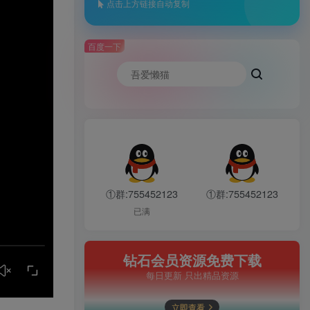
点击上方链接自动复制
百度一下
①群:755452123
①群:755452123
已满
钻石会员资源免费下载
每日更新 只出精品资源
立即查看