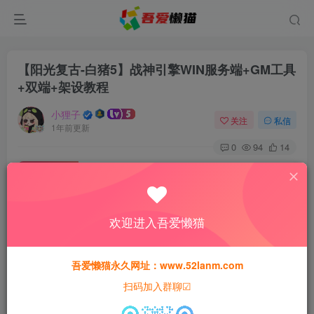
【阳光复古-白猪5】战神引擎WIN服务端+GM工具
+双端+架设教程
小狸子
关注
私信
1年前更新
0
94
14
付费资源
【阳光复古-白猪5】战神引擎WIN服务端+GM工具+双端+架设教程
此内容为付费资源，请付费后查看
欢迎进入吾爱懒猫
30
猫粮
吾爱懒猫永久网址：www.52lanm.com
15
免费
黄金会员
猫粮
钻石会员
扫码加入群聊☑
登录购买