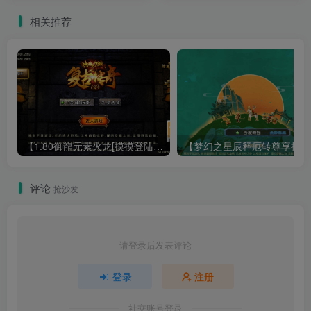
相关推荐
【1.80御龍元素火龙[摸摸登陆器]】战神引擎WIN服务端+GM工具+充值后台+双端+架设教程
【梦幻
评论
抢沙发
请登录后发表评论
登录
注册
社交账号登录