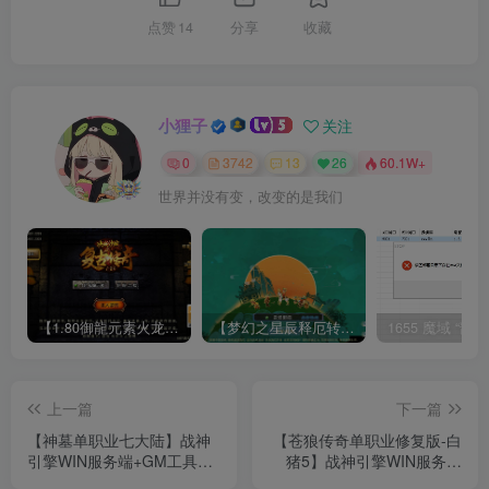
点赞
14
分享
收藏
小狸子
关注
0
3742
13
26
60.1W+
世界并没有变，改变的是我们
【1.80御龍元素火龙[摸摸登陆器]】战神引擎WIN服务端+GM工具+充值后台+双端+架设教程
【梦幻之星辰释厄转尊享挂机版】MT3换皮梦幻西游Linux服务端+GM后台+双端+源码+架设教程
上一篇
下一篇
【神墓单职业七大陆】战神
【苍狼传奇单职业修复版-白
引擎WIN服务端+GM工具
猪5】战神引擎WIN服务端
+双端+架设教程
+GM工具+双端+架设教程