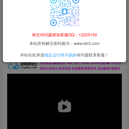
本站所有资源均为网络收集整理而来，仅供学习研究使用，请在下
载后24h内删除，谢谢合作！
本站资源仅用于学习交流，禁止商业运营与违法、侵权
等非法行为；资源下载后请于 24 小时内删除，违规后
有任何问题请加客服QQ：12225150
果由使用者自行承担。
本站所有解压密码都为：www.skt3.com
本站在此承诺
稳定运行绝不跑路
有问题联系客服！