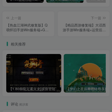
上一篇
下一篇
【热血江湖神武修复版】Q
【精品西游修复端】大话西
萌怀旧手游Win服务端+GM
游手游Win服务端+运营后台
后台+双端+架设教程
+网页H5+双端+架设教程
相关推荐
【1.80御龍元素火龙[摸摸登陆器]】战神引擎WIN服务端+GM工具+充值后台+双端+架设教程
【梦幻
评论
抢沙发