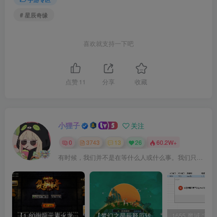
# 星辰奇缘
喜欢就支持一下吧
点赞
11
分享
收藏
小狸子
关注
0
3743
13
26
60.2W+
有时候，我们并不是在等什么人或什么事。我们只是在静待岁月改变自己
【1.80御龍元素火龙[摸摸登陆器]】战神引擎WIN服务端+GM工具+充值后台+双端+架设教程
【梦幻之星辰释厄转尊享挂机版】MT3换皮梦幻西游Linux服务端+GM后台+双端+源码+架设教程