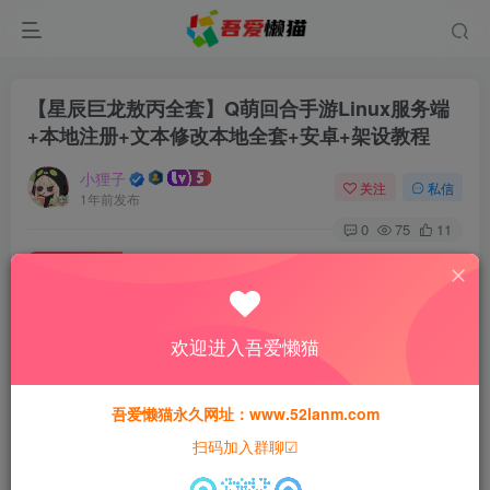
【星辰巨龙敖丙全套】Q萌回合手游Linux服务端
+本地注册+文本修改本地全套+安卓+架设教程
小狸子
关注
私信
1年前发布
0
75
11
付费资源
【星辰巨龙敖丙全套】Q萌回合手游Linux服务端+本地注册+文本修改本地全套+安卓+架设教程
此内容为付费资源，请付费后查看
欢迎进入吾爱懒猫
30
猫粮
吾爱懒猫永久网址：www.52lanm.com
15
免费
黄金会员
猫粮
钻石会员
扫码加入群聊☑
登录购买