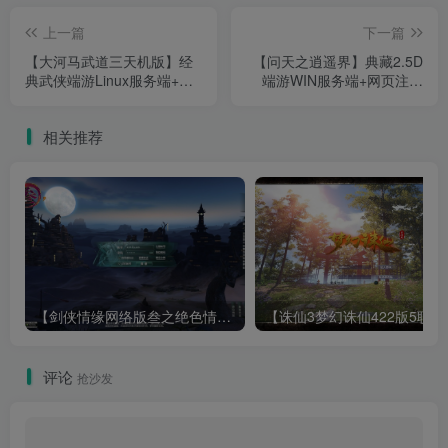
上一篇
下一篇
【大河马武道三天机版】经
【问天之逍遥界】典藏2.5D
典武侠端游Linux服务端+GM
端游WIN服务端+网页注册
工具+PC客户端+架设教程
+GM工具+PC客户端+架设
教程
相关推荐
【剑侠情缘网络版叁之绝色情缘V3.5更新版】3DMMORPG端游Linux服务端+GM指令+PC客户端+架设教程
【诛仙3梦幻诛仙422版
评论
抢沙发