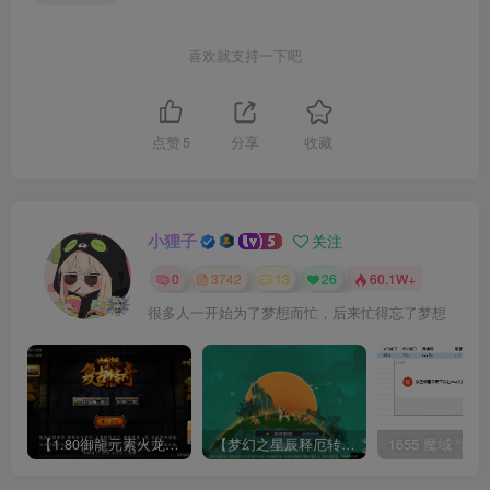
喜欢就支持一下吧
点赞
5
分享
收藏
小狸子
关注
0
3742
13
26
60.1W+
很多人一开始为了梦想而忙，后来忙得忘了梦想
【1.80御龍元素火龙[摸摸登陆器]】战神引擎WIN服务端+GM工具+充值后台+双端+架设教程
【梦幻之星辰释厄转尊享挂机版】MT3换皮梦幻西游Linux服务端+GM后台+双端+源码+架设教程