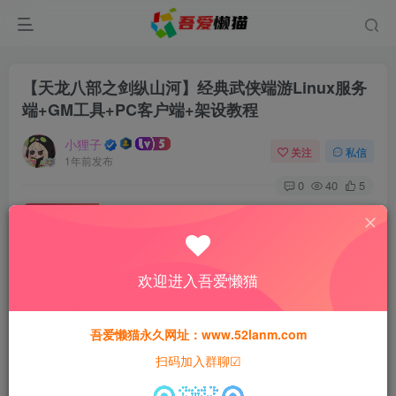
【天龙八部之剑纵山河】经典武侠端游Linux服务
端+GM工具+PC客户端+架设教程
小狸子
关注
私信
1年前发布
0
40
5
付费资源
【天龙八部之剑纵山河】经典武侠端游Linux服务端+GM工具+PC客户端+架设教程
此内容为付费资源，请付费后查看
欢迎进入吾爱懒猫
30
猫粮
吾爱懒猫永久网址：www.52lanm.com
15
免费
黄金会员
猫粮
钻石会员
扫码加入群聊☑
登录购买