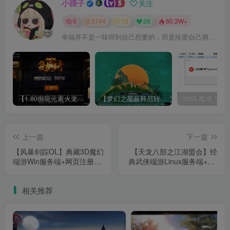
小狸子
关注
0
3744
13
26
60.3W+
幸福并不是一味得到自己想要的，而是珍爱自己拥有的
【1.80御龍元素火龙[摸摸登陆器]】战神引擎WIN服务端+GM工具+充值后台+双端+架设教程
【梦幻之星辰释厄转尊享挂机版】MT3换皮梦幻西游Linux服务端+GM后台+双端+源码+架设教程
上一篇
下一篇
【风暴剑踪OL】典藏3D魔幻
【天龙八部之江湖盟会】经
端游Win服务端+网页注册
典武侠端游Linux服务端+PC
+GM工具+PC客户端+架设
客户端+GM工具+架设教程
教程
相关推荐