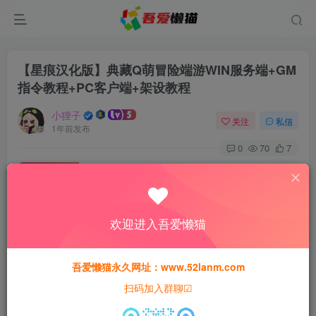
【星痕汉化版】典藏Q萌冒险端游WIN服务端+GM
指令教程+PC客户端+架设教程
小狸子
关注
私信
1年前发布
0
70
7
付费资源
【星痕汉化版】典藏Q萌冒险端游WIN服务端+GM指令教程+PC客户端+架设教程
此内容为付费资源，请付费后查看
欢迎进入吾爱懒猫
30
猫粮
吾爱懒猫永久网址：www.52lanm.com
15
免费
黄金会员
猫粮
钻石会员
扫码加入群聊☑
登录购买