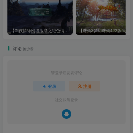
【剑侠情缘网络版叁之绝色情缘V3.5更新版】3DMMORPG端游Linux服务端+GM指令+PC客户端+架设教程
【诛仙3梦幻诛仙422版
评论
抢沙发
请登录后发表评论
登录
注册
社交账号登录