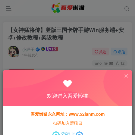
【女神猛将传】竖版三国卡牌手游Win服务端+安
卓+修改教程+架设教程
小狸子
关注
私信
1年前发布
0
68
12
付费资源
【女神猛将传】竖版三国卡牌手游Win服务端+安卓+修改教程+架设教程
此内容为付费资源，请付费后查看
欢迎进入吾爱懒猫
30
猫粮
吾爱懒猫永久网址：www.52lanm.com
15
免费
黄金会员
猫粮
钻石会员
扫码加入群聊☑
登录购买