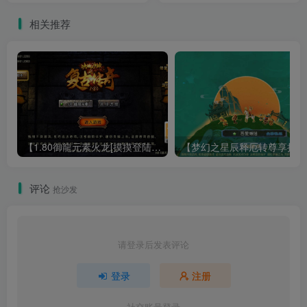
相关推荐
【1.80御龍元素火龙[摸摸登陆器]】战神引擎WIN服务端+GM工具+充值后台+双端+架设教程
【梦幻
评论
抢沙发
请登录后发表评论
登录
注册