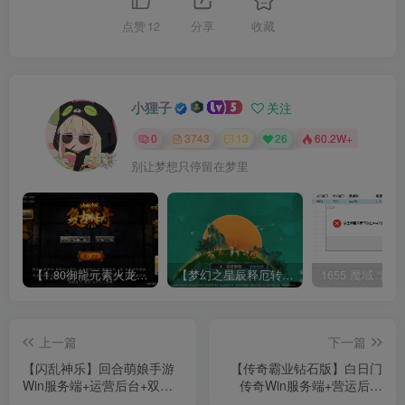
点赞
12
分享
收藏
小狸子
关注
0
3743
13
26
60.2W+
别让梦想只停留在梦里
【1.80御龍元素火龙[摸摸登陆器]】战神引擎WIN服务端+GM工具+充值后台+双端+架设教程
【梦幻之星辰释厄转尊享挂机版】MT3换皮梦幻西游Linux服务端+GM后台+双端+源码+架设教程
上一篇
下一篇
【闪乱神乐】回合萌娘手游
【传奇霸业钻石版】白日门
Win服务端+运营后台+双端
传奇Win服务端+营运后台
+架设教程
+安卓+架设教程