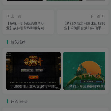
上一篇
下一篇
【藐视一切韩版恶魔单职
【梦幻诛仙之问道诛仙12职
业】战神引擎WIN服务端
业】Q萌回合梦幻诛仙手游
+GM工具+双端+架设教程
Linux服务端+GM后台+双端
+架设教程
相关推荐
【1.80御龍元素火龙[摸摸登陆器]】战神引擎WIN服务端+GM工具+充值后台+双端+架设教程
【梦幻
评论
抢沙发