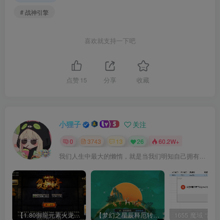
# 战神引擎
喜欢就支持一下吧
点赞
15
分享
收藏
小狸子
关注
0
3743
13
26
60.2W+
我们人生中最大的懒惰，就是当我们明知自己拥有作出选择的能力，却不去主动改变而是放任它的生活态度
【1.80御龍元素火龙[摸摸登陆器]】战神引擎WIN服务端+GM工具+充值后台+双端+架设教程
【梦幻之星辰释厄转尊享挂机版】MT3换皮梦幻西游Linux服务端+GM后台+双端+源码+架设教程