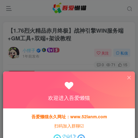
【1.76烈火精品赤月终极】战神引擎WIN服务端
+GM工具+双端+架设教程
小狸子
关注
私信
1年前发布
0
71
15
付费资源
【1.76烈火精品赤月终极】战神引擎WIN服务端+GM工具+双端+架设教程
此内容为付费资源，请付费后查看
欢迎进入吾爱懒猫
30
猫粮
吾爱懒猫永久网址：www.52lanm.com
15
免费
黄金会员
猫粮
钻石会员
扫码加入群聊☑
登录购买