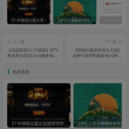
【1.80御龍元素火龙[摸摸登陆器]】战神引擎WIN服务端+GM工具+充值后台+双端+架设教程
【梦幻之星辰释厄转尊享挂机版】MT3换皮梦幻西游Linux服务端+GM后台+双端+源码+架设教程
上一篇
下一篇
【决战西游3三千级版】MT3
【怒斩红颜单职业六大陆】
换皮梦幻西游Linux服务端
战神引擎WIN服务端+GM工
+源码+GM后台+双端+架设
具+双端+架设教程
教程
相关推荐
【1.80御龍元素火龙[摸摸登陆器]】战神引擎WIN服务端+GM工具+充值后台+双端+架设教程
【梦幻