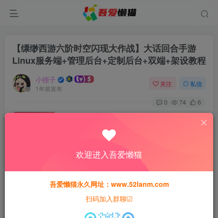
【缥缈西游六阶时空闪现大作战】大话回合手游
Linux服务端+管理后台+定制后台+双端+架设教程
小狸子
关注
私信
1年前发布
0
74
6
付费资源
【缥缈西游六阶时空闪现大作战】大话回合手游Linux服务端+管理后台+定制后台+双端+架设教程
此内容为付费资源，请付费后查看
欢迎进入吾爱懒猫
30
猫粮
吾爱懒猫永久网址：www.52lanm.com
15
免费
黄金会员
猫粮
钻石会员
扫码加入群聊☑
登录购买