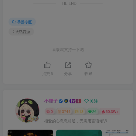
THE END
手游专区
# 大话西游
喜欢就支持一下吧
点赞
6
分享
收藏
小狸子
关注
0
3744
13
26
60.3W+
相爱的心息息相通，无需用言语倾诉