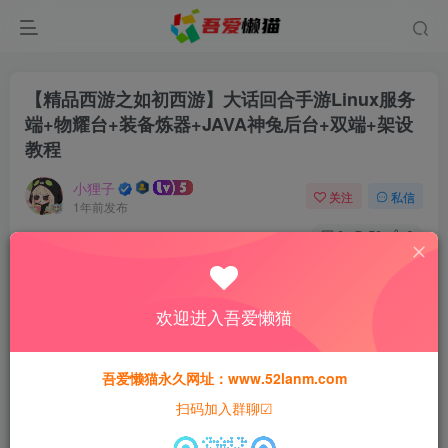
【精品西游之如初西游】大话回合手游Linux服务
端+物耀台+装备炼器+JAVA神兔后台+双端+架设
教程
小狸子
关注
私信
1年前发布
0
50
6
付费资源
【精品西游之如初西游】大话回合手游Linux服务端+物耀台+装备炼器+JAVA神兔后台+双端+架设教程
欢迎进入吾爱懒猫
此内容为付费资源，请付费后查看
30
猫粮
吾爱懒猫永久网址：www.52lanm.com
扫码加入群聊☑
15
免费
黄金会员
猫粮
钻石会员