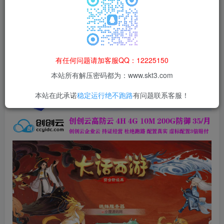
登录购买
本站所有资源均为网络收集整理而来，仅供学习研究使用，请在下
载后24h内删除，谢谢合作！
本站资源仅用于学习交流，禁止商业运营与违法、侵权
有任何问题请加客服QQ：12225150
等非法行为；资源下载后请于 24 小时内删除，违规后
本站所有解压密码都为：www.skt3.com
果由使用者自行承担。
本站在此承诺
稳定运行绝不跑路
有问题联系客服！