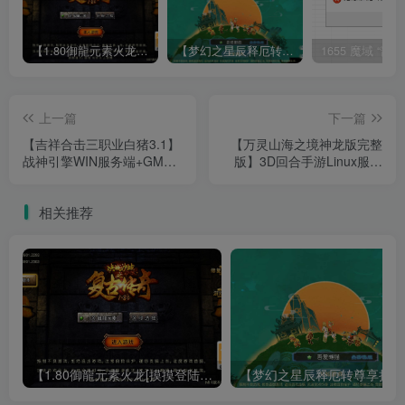
【1.80御龍元素火龙[摸摸登陆器]】战神引擎WIN服务端+GM工具+充值后台+双端+架设教程
【梦幻之星辰释厄转尊享挂机版】MT3换皮梦幻西游Linux服务端+GM后台+双端+源码+架设教程
上一篇
下一篇
【吉祥合击三职业白猪3.1】
【万灵山海之境神龙版完整
战神引擎WIN服务端+GM工
版】3D回合手游Linux服务
具+双端+架设教程
端+全套源码+假人陪玩+跨
服+GM授权后台+双端+架设
相关推荐
教程
【1.80御龍元素火龙[摸摸登陆器]】战神引擎WIN服务端+GM工具+充值后台+双端+架设教程
【梦幻