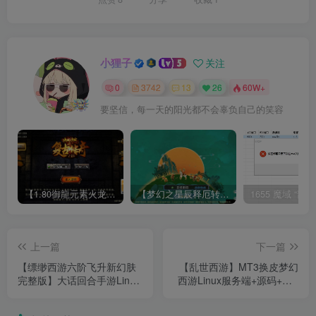
小狸子
关注
0
3742
13
26
60W+
要坚信，每一天的阳光都不会辜负自己的笑容
【1.80御龍元素火龙[摸摸登陆器]】战神引擎WIN服务端+GM工具+充值后台+双端+架设教程
【梦幻之星辰释厄转尊享挂机版】MT3换皮梦幻西游Linux服务端+GM后台+双端+源码+架设教程
上一篇
下一篇
【缥缈西游六阶飞升新幻肤
【乱世西游】MT3换皮梦幻
完整版】大话回合手游Linux
西游Linux服务端+源码+GM
服务端+管理后台+双端+架
后台+双端+架设教程
设教程