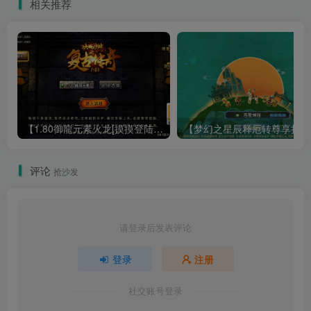
相关推荐
【1.80御龍元素火龙[摸摸登陆器]】战神引擎WIN服务端+GM工具+充值后台+双端+架设教程
【梦幻
评论
抢沙发
请登录后发表评论
登录
注册
社交账号登录