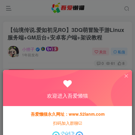
【仙境传说.爱如初见RO】3DQ萌冒险手游Linux
服务端+GM后台+安卓客户端+架设教程
小狸子
关注
私信
1年前发布
0
61
8
付费资源
【仙境传说.爱如初见RO】3DQ萌冒险手游Linux服务端+GM后台+安卓客户端+架设教程
此内容为付费资源，请付费后查看
欢迎进入吾爱懒猫
30
猫粮
吾爱懒猫永久网址：www.52lanm.com
15
免费
黄金会员
猫粮
钻石会员
扫码加入群聊☑
登录购买