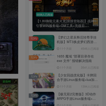
5038人已阅读
【1.80御龍元素火龙[摸摸登陆器]】战神
引擎WIN服务端+GM工具+充值后...
【梦幻之星辰释厄转尊享挂
TOP2
机版】MT3换皮梦幻西游
Linux服务端+GM后台+双端
11个月前
4546人已阅读
+源码+架设教程
1655 魔域 “部署目录存在
TOP3
exe 文件” 报错解决指南
11个月前
3541人已阅读
【少女回战优化版】卡牌回
TOP4
合手游Linux服务端+lua加解
密工具+GM管理后台+GM授
11个月前
1394人已阅读
权后台+安卓+架设教程
【极无双2完整版】3D动作
TOP5
ARPG手游Linux服务端+全
套源码+本地注册+本地热更
11个月前
838人已阅读