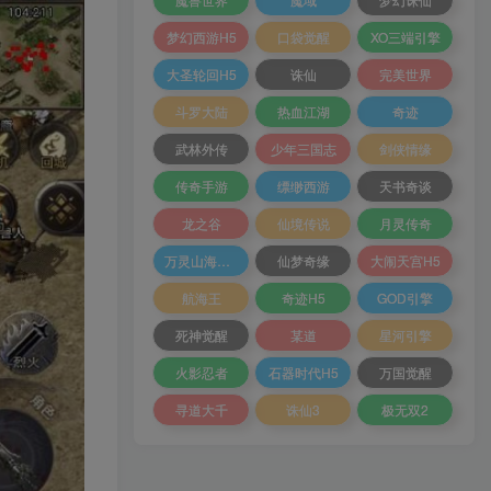
梦幻西游H5
口袋觉醒
XO三端引擎
大圣轮回H5
诛仙
完美世界
斗罗大陆
热血江湖
奇迹
武林外传
少年三国志
剑侠情缘
传奇手游
缥缈西游
天书奇谈
龙之谷
仙境传说
月灵传奇
万灵山海之境
仙梦奇缘
大闹天宫H5
航海王
奇迹H5
GOD引擎
死神觉醒
某道
星河引擎
火影忍者
石器时代H5
万国觉醒
寻道大千
诛仙3
极无双2