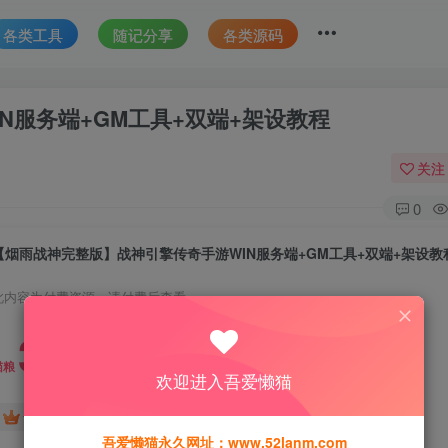
各类工具
随记分享
各类源码
N服务端+GM工具+双端+架设教程
关注
0
【烟雨战神完整版】战神引擎传奇手游WIN服务端+GM工具+双端+架设教
此内容为付费资源，请付费后查看
30
猫粮
欢迎进入吾爱懒猫
15
免费
黄金会员
猫粮
钻石会员
吾爱懒猫永久网址：www.52lanm.com