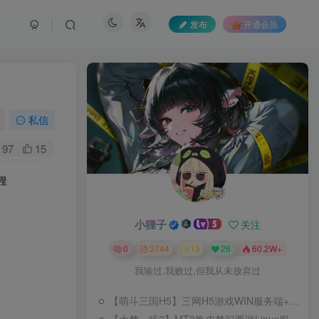
发布
开通会员
私信
97
15
程
小狸子
关注
0
3744
13
26
60.2W+
我输过,我败过,但我从未放弃过
【萌斗三国H5】三网H5游戏WIN服务端+开服清档+GM后台+架设教程