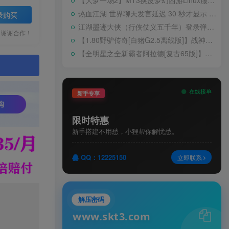
【大梦一场2】MT3换皮梦幻西游Linux服务端+GM后台+源码+双端+架设教程
热血江湖 世界聊天发言延迟 30 秒才显示 BUG 修复教程
录购买
江湖墨迹大侠（行侠仗义五千年）登录弹出 WELCOME 提示无法进游戏修复教程
，谢谢合作！
【1.80野驴传奇[白猪G2.5离线版]】战神引擎WIN服务端+GM工具+充值后台+安卓+架设教程
【全明星之全新霸者阿拉德[复古65版]】横版闯关手游Linux服务端+配套表+WEB管理后台+GM授权后台+双端+架设教程
。
在线接单
新手专享
限时特惠
新手搭建不用愁，小狸帮你解忧愁。
QQ：12225150
立即联系
解压密码
www.skt3.com