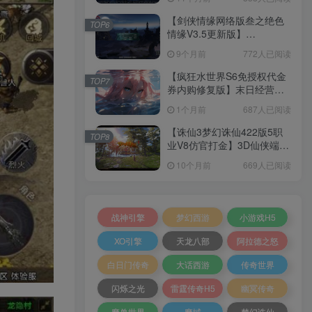
+加解密工具+GM授权后台
+安卓+架设教程
【剑侠情缘网络版叁之绝色
TOP6
情缘V3.5更新版】
3DMMORPG端游Linux服务
9个月前
772人已阅读
端+GM指令+PC客户端+架设
教程
【疯狂水世界S6免授权代金
TOP7
券内购修复版】末日经营生
存手游Linux服务端+加解密
1个月前
687人已阅读
工具+管理后台+CDK授权后
台+安卓+架设教程
【诛仙3梦幻诛仙422版5职
TOP8
业V8仿官打金】3D仙侠端游
Linux服务端+网页注册+GM
10个月前
669人已阅读
工具+PC客户端+架设教程
战神引擎
梦幻西游
小游戏H5
XO引擎
天龙八部
阿拉德之怒
白日门传奇
大话西游
传奇世界
闪烁之光
雷霆传奇H5
幽冥传奇
魔兽世界
魔域
梦幻诛仙