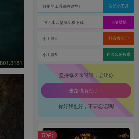
站长小工具
好用的工具都在这里!
生活也美好了！
电脑壁纸
4K无水印壁纸免费下载
心情也舒畅了！
抖音去水印
小工具4
走路也有劲了！
在线音乐搜索
小工具5
腿也不痛了！
坚持每天来逛逛，会让你
腰也不酸了！
工作也轻松了！
你好我也好，不要忘记哦!
TOP1