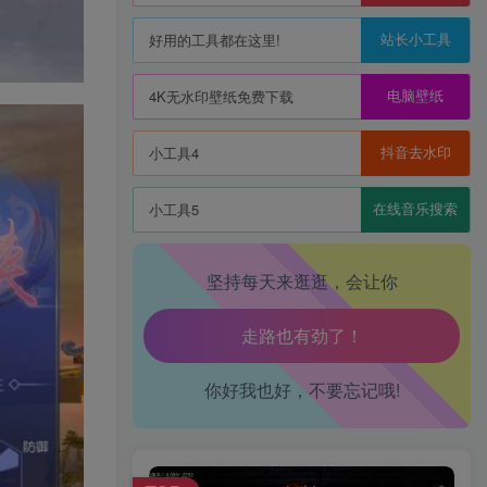
站长小工具
好用的工具都在这里!
生活也美好了！
电脑壁纸
4K无水印壁纸免费下载
心情也舒畅了！
抖音去水印
小工具4
走路也有劲了！
在线音乐搜索
小工具5
腿也不痛了！
坚持每天来逛逛，会让你
腰也不酸了！
工作也轻松了！
你好我也好，不要忘记哦!