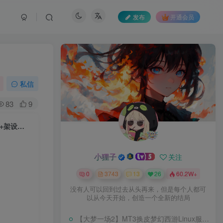
发布
开通会员
私信
83
9
【仙梦奇缘之九幽仙域】3D仙侠手游WIN服务端+清档+双端+GM授权后台+架设教程
小狸子
关注
0
3743
13
26
60.2W+
没有人可以回到过去从头再来，但是每个人都可
以从今天开始，创造一个全新的结局
【大梦一场2】MT3换皮梦幻西游Linux服务端+GM后台+源码+双端+架设教程