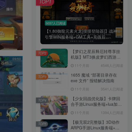
TOP1
5037人已阅读
【1.80御龍元素火龙[摸摸登陆器]】战神
引擎WIN服务端+GM工具+充值后...
【梦幻之星辰释厄转尊享挂
TOP2
机版】MT3换皮梦幻西游
Linux服务端+GM后台+双端
11个月前
4546人已阅读
+源码+架设教程
1655 魔域 “部署目录存在
TOP3
exe 文件” 报错解决指南
11个月前
3541人已阅读
【少女回战优化版】卡牌回
TOP4
合手游Linux服务端+lua加解
密工具+GM管理后台+GM授
11个月前
1394人已阅读
权后台+安卓+架设教程
【极无双2完整版】3D动作
TOP5
ARPG手游Linux服务端+全