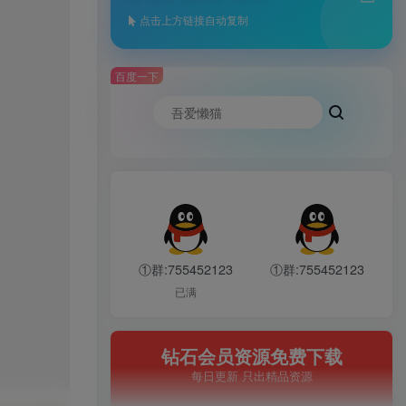
点击上方链接自动复制
百度一下
①群:755452123
①群:755452123
已满
钻石会员资源免费下载
每日更新 只出精品资源