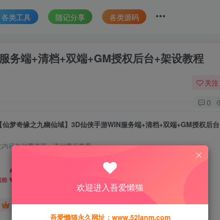
各类工具
随记分享
各类源码
服务端+清档+双端+GM授权后台+架设教程
关注
0
此内容为付费资源，请付费后查看
30
猫粮
欢迎进入吾爱懒猫
15
免费
黄金会员
猫粮
钻石会员
吾爱懒猫永久网址：www.52lanm.com