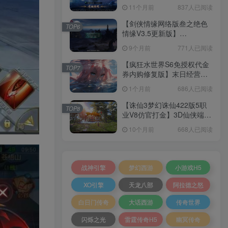
套源码+本地注册+本地热更
11个月前
837人已阅读
+加解密工具+GM授权后台
+安卓+架设教程
【剑侠情缘网络版叁之绝色
TOP6
情缘V3.5更新版】
3DMMORPG端游Linux服务
9个月前
771人已阅读
端+GM指令+PC客户端+架设
教程
【疯狂水世界S6免授权代金
TOP7
券内购修复版】末日经营生
存手游Linux服务端+加解密
1个月前
686人已阅读
工具+管理后台+CDK授权后
台+安卓+架设教程
【诛仙3梦幻诛仙422版5职
TOP8
业V8仿官打金】3D仙侠端游
Linux服务端+网页注册+GM
10个月前
668人已阅读
工具+PC客户端+架设教程
战神引擎
梦幻西游
小游戏H5
XO引擎
天龙八部
阿拉德之怒
白日门传奇
大话西游
传奇世界
闪烁之光
雷霆传奇H5
幽冥传奇