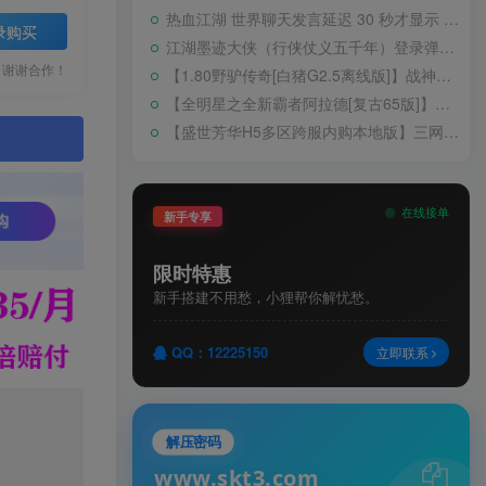
热血江湖 世界聊天发言延迟 30 秒才显示 BUG 修复教程
录购买
江湖墨迹大侠（行侠仗义五千年）登录弹出 WELCOME 提示无法进游戏修复教程
，谢谢合作！
【1.80野驴传奇[白猪G2.5离线版]】战神引擎WIN服务端+GM工具+充值后台+安卓+架设教程
【全明星之全新霸者阿拉德[复古65版]】横版闯关手游Linux服务端+配套表+WEB管理后台+GM授权后台+双端+架设教程
【盛世芳华H5多区跨服内购本地版】三网H5宫斗养成游戏Linux手工服务端+CDK授权后台+安卓+架设教程
。
在线接单
新手专享
限时特惠
新手搭建不用愁，小狸帮你解忧愁。
QQ：12225150
立即联系
解压密码
www.skt3.com