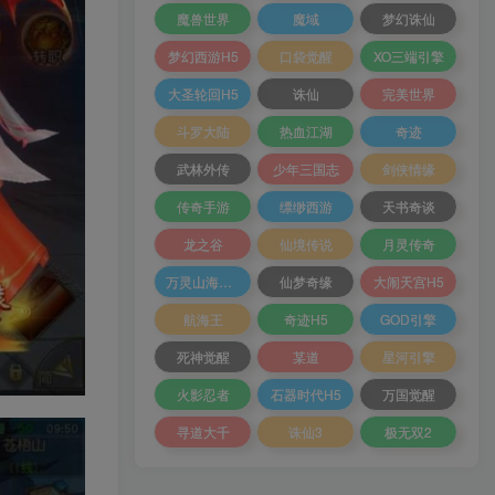
魔兽世界
魔域
梦幻诛仙
梦幻西游H5
口袋觉醒
XO三端引擎
大圣轮回H5
诛仙
完美世界
斗罗大陆
热血江湖
奇迹
武林外传
少年三国志
剑侠情缘
传奇手游
缥缈西游
天书奇谈
龙之谷
仙境传说
月灵传奇
万灵山海之境
仙梦奇缘
大闹天宫H5
航海王
奇迹H5
GOD引擎
死神觉醒
某道
星河引擎
火影忍者
石器时代H5
万国觉醒
寻道大千
诛仙3
极无双2