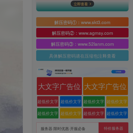
立即查看
解压密码①：www.skt3.com
解压密码②：www.agmsy.com
解压密码③：www.52lanm.com
具体解压密码请在压缩包注释查看
大文字广告位
大文字广告位
超低价文字
超低价文字
超低价文字
超低价文字
广告位
广告位
广告位
广告位
超低价文字
超低价文字
超低价文字
超低价文字
广告位
广告位
广告位
广告位
特价服务器
服务器·限时优惠·开服必备