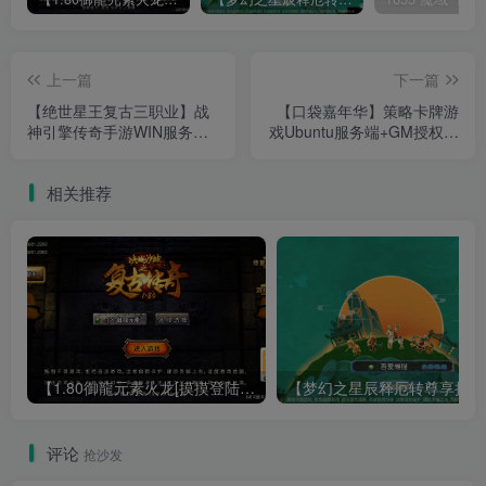
上一篇
下一篇
【绝世星王复古三职业】战
【口袋嘉年华】策略卡牌游
神引擎传奇手游WIN服务端
戏Ubuntu服务端+GM授权后
+GM工具+双端+架设教程
台+双端+架设教程
相关推荐
【1.80御龍元素火龙[摸摸登陆器]】战神引擎WIN服务端+GM工具+充值后台+双端+架设教程
【梦幻
评论
抢沙发