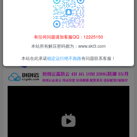
登录购买
本站所有资源均为网络收集整理而来，仅供学习研究使用，请在下
载后24h内删除，谢谢合作！
本站资源仅用于学习交流，禁止商业运营与违法、侵权
有任何问题请加客服QQ：12225150
等非法行为；资源下载后请于 24 小时内删除，违规后
本站所有解压密码都为：www.skt3.com
果由使用者自行承担。
本站在此承诺
稳定运行绝不跑路
有问题联系客服！