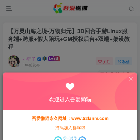
【万灵山海之境-万物归元】3D回合手游Linux服
务端+跨服+假人陪玩+GM授权后台+双端+架设教
程
小狸子
关注
私信
1年前发布
0
62
7
付费资源
【万灵山海之境-万物归元】3D回合手游Linux服务端+跨服+假人陪玩+GM授权后台+双端+架设教程
欢迎进入吾爱懒猫
此内容为付费资源，请付费后查看
30
猫粮
吾爱懒猫永久网址：www.52lanm.com
扫码加入群聊☑
15
免费
黄金会员
猫粮
钻石会员