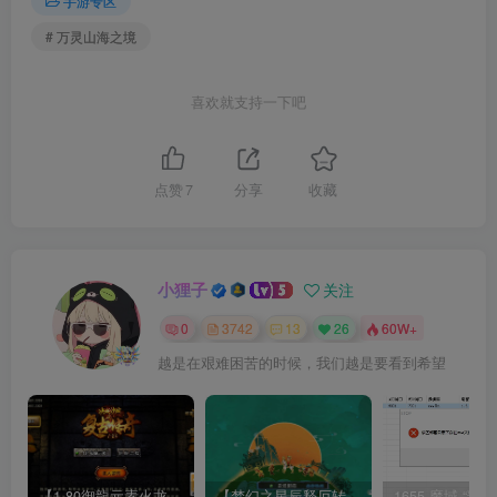
手游专区
# 万灵山海之境
喜欢就支持一下吧
点赞
7
分享
收藏
小狸子
关注
0
3742
13
26
60W+
越是在艰难困苦的时候，我们越是要看到希望
【1.80御龍元素火龙[摸摸登陆器]】战神引擎WIN服务端+GM工具+充值后台+双端+架设教程
【梦幻之星辰释厄转尊享挂机版】MT3换皮梦幻西游Linux服务端+GM后台+双端+源码+架设教程