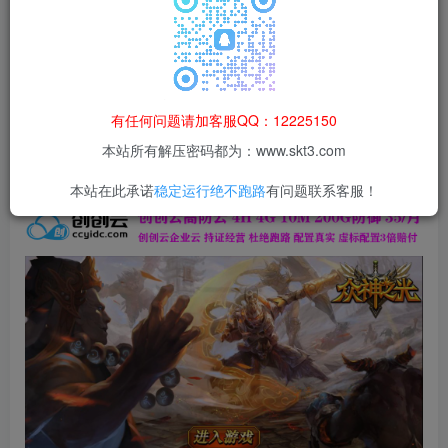
本站所有资源均为网络收集整理而来，仅供学习研究使用，请在下
载后24h内删除，谢谢合作！
本站资源仅用于学习交流，禁止商业运营与违法、侵权
等非法行为；资源下载后请于 24 小时内删除，违规后
有任何问题请加客服QQ：12225150
果由使用者自行承担。
本站所有解压密码都为：www.skt3.com
本站在此承诺
稳定运行绝不跑路
有问题联系客服！