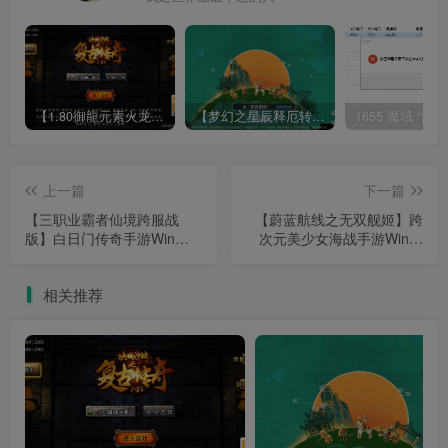
【1.80御龍元素火龙[摸摸登陆器]】战神引擎WIN服务端+GM工具+充值后台+双端+架设教程
【梦幻之星辰释厄转尊享挂机版】MT3换皮梦幻西游Linux服务端+GM后台+双端+源码+架设教程
上一篇
下一篇
【三职业霸者仙境跨服战
【蔚蓝航线之无双舰姬】跨
版】白日门传奇手游Win服
次元美少女海战手游Win服
务端+GM授权后台+双端+架
务端+本地注册+运营后台
设教程
+GM授权后台+架设教程
相关推荐