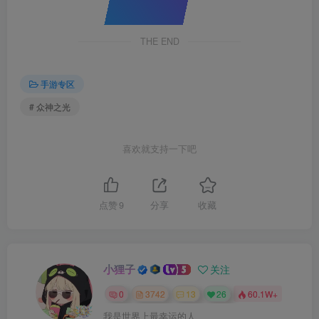
THE END
手游专区
# 众神之光
喜欢就支持一下吧
点赞
9
分享
收藏
小狸子
关注
0
3742
13
26
60.1W+
我是世界上最幸运的人