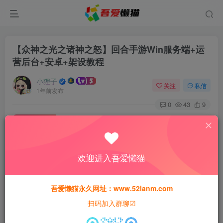
【众神之光之诸神之怒】回合手游Win服务端+运
营后台+安卓+架设教程
小狸子
关注
私信
1年前发布
0
43
9
付费资源
【众神之光之诸神之怒】回合手游Win服务端+运营后台+安卓+架设教程
此内容为付费资源，请付费后查看
欢迎进入吾爱懒猫
30
猫粮
吾爱懒猫永久网址：www.52lanm.com
15
免费
黄金会员
猫粮
钻石会员
扫码加入群聊☑
登录购买