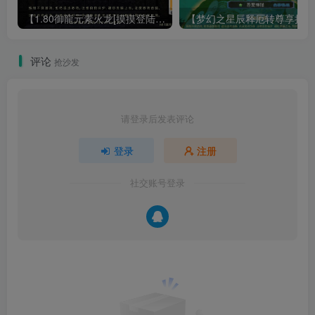
【1.80御龍元素火龙[摸摸登陆器]】战神引擎WIN服务端+GM工具+充值后台+双端+架设教程
【梦幻
评论
抢沙发
请登录后发表评论
登录
注册
社交账号登录