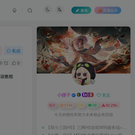
发布
开通会员
私信
72
9
架设教程
小狸子
关注
0
3744
0
26
60.2W+
今天的牺牲和努力未来都会有回报
【萌斗三国H5】三网H5游戏WIN服务端+开服清档+GM后台+架设教程