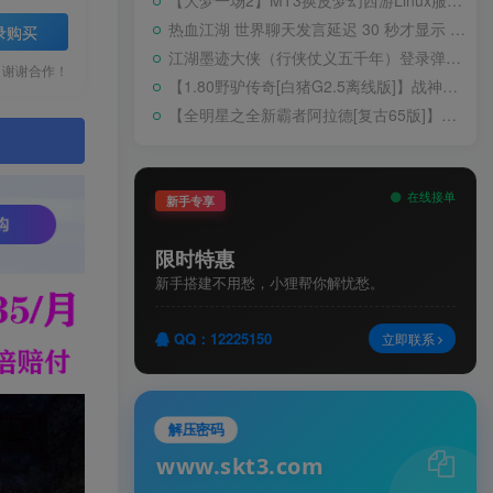
【大梦一场2】MT3换皮梦幻西游Linux服务端+GM后台+源码+双端+架设教程
热血江湖 世界聊天发言延迟 30 秒才显示 BUG 修复教程
录购买
江湖墨迹大侠（行侠仗义五千年）登录弹出 WELCOME 提示无法进游戏修复教程
，谢谢合作！
【1.80野驴传奇[白猪G2.5离线版]】战神引擎WIN服务端+GM工具+充值后台+安卓+架设教程
【全明星之全新霸者阿拉德[复古65版]】横版闯关手游Linux服务端+配套表+WEB管理后台+GM授权后台+双端+架设教程
。
在线接单
新手专享
限时特惠
新手搭建不用愁，小狸帮你解忧愁。
QQ：12225150
立即联系
解压密码
www.skt3.com