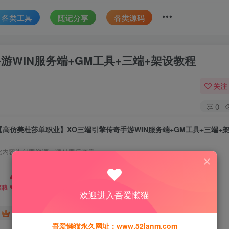
各类工具
随记分享
各类源码
游WIN服务端+GM工具+三端+架设教程
关注
0
【高仿美杜莎单职业】XO三端引擎传奇手游WIN服务端+GM工具+三端+
此内容为付费资源，请付费后查看
30
猫粮
欢迎进入吾爱懒猫
15
免费
黄金会员
猫粮
钻石会员
吾爱懒猫永久网址：www.52lanm.com