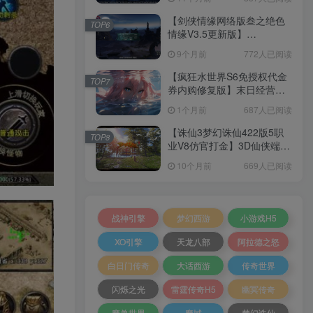
+加解密工具+GM授权后台
+安卓+架设教程
【剑侠情缘网络版叁之绝色
TOP6
情缘V3.5更新版】
3DMMORPG端游Linux服务
9个月前
772人已阅读
端+GM指令+PC客户端+架设
教程
【疯狂水世界S6免授权代金
TOP7
券内购修复版】末日经营生
存手游Linux服务端+加解密
1个月前
687人已阅读
工具+管理后台+CDK授权后
台+安卓+架设教程
【诛仙3梦幻诛仙422版5职
TOP8
业V8仿官打金】3D仙侠端游
Linux服务端+网页注册+GM
10个月前
669人已阅读
工具+PC客户端+架设教程
战神引擎
梦幻西游
小游戏H5
XO引擎
天龙八部
阿拉德之怒
白日门传奇
大话西游
传奇世界
闪烁之光
雷霆传奇H5
幽冥传奇
魔兽世界
魔域
梦幻诛仙