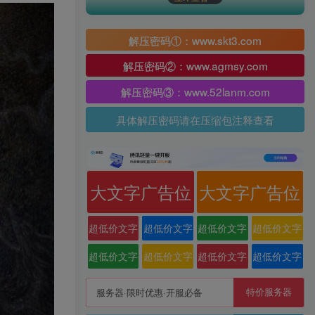
解压密码①：www.skt3.com
解压密码②：www.agmsy.com
解压密码③：www.52lanm.com
具体解压密码请在压缩包注释查看
大文字广告位
大文字广告位
超低价文字
超低价文字
超低价文字
超低价文字
广告位
广告位
广告位
广告位
超低价文字
超低价文字
超低价文字
超低价文字
广告位
广告位
广告位
广告位
特价服务器
服务器·限时优惠·开服必备