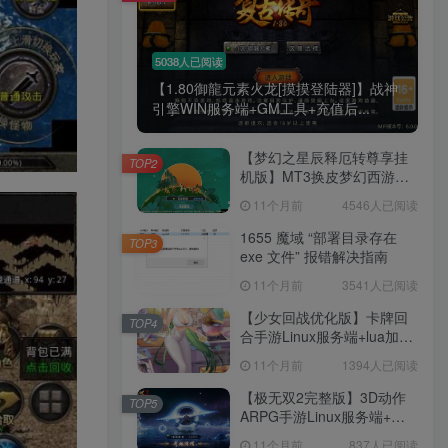
腰也不酸了！
5038人已阅读
【1.80御龍元素火龙[摸摸登陆器]】战神
工作也轻松了！
引擎WIN服务端+GM工具+充值后...
【梦幻之星辰释厄转尊享挂
TOP2
机版】MT3换皮梦幻西游
Linux服务端+GM后台+双端
11个月前
4546人已阅读
+源码+架设教程
1655 魔域 “部署目录存在
TOP3
exe 文件” 报错解决指南
11个月前
3541人已阅读
【少女回战优化版】卡牌回
TOP4
合手游Linux服务端+lua加解
密工具+GM管理后台+GM授
11个月前
1394人已阅读
权后台+安卓+架设教程
【极无双2完整版】3D动作
TOP5
ARPG手游Linux服务端+全
套源码+本地注册+本地热更
11个月前
837人已阅读