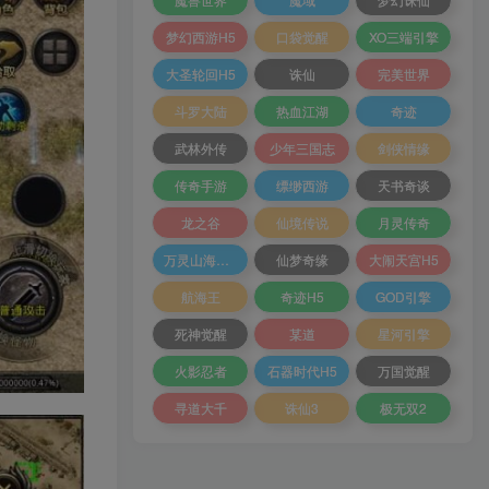
梦幻西游H5
口袋觉醒
XO三端引擎
大圣轮回H5
诛仙
完美世界
斗罗大陆
热血江湖
奇迹
武林外传
少年三国志
剑侠情缘
传奇手游
缥缈西游
天书奇谈
龙之谷
仙境传说
月灵传奇
万灵山海之境
仙梦奇缘
大闹天宫H5
航海王
奇迹H5
GOD引擎
死神觉醒
某道
星河引擎
火影忍者
石器时代H5
万国觉醒
寻道大千
诛仙3
极无双2