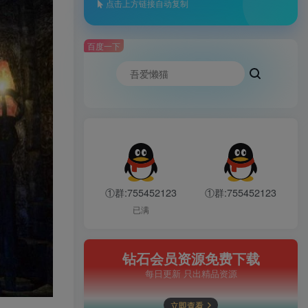
点击上方链接自动复制
百度一下
①群:755452123
①群:755452123
已满
钻石会员资源免费下载
每日更新 只出精品资源
立即查看