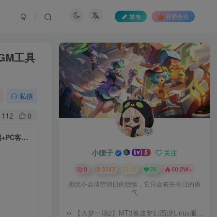
发布
开通会员
GM工具
私信
112
8
【三系剑灵之龙珠深度魔改定制版】大型3D奇幻MMORPG端游WIN服务端+PC客户端+GM工具+架设教程
小狸子
关注
0
3743
13
26
60.2W+
担忧不会清空明日的烦恼，它只会丧失今日的勇
气
【大梦一场2】MT3换皮梦幻西游Linux服务端+GM后台+源码+双端+架设教程