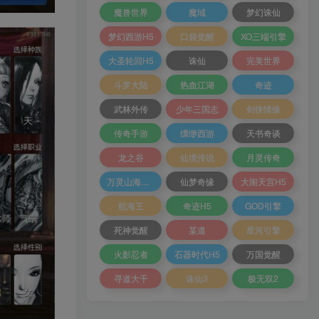
魔兽世界
魔域
梦幻诛仙
梦幻西游H5
口袋觉醒
XO三端引擎
大圣轮回H5
诛仙
完美世界
斗罗大陆
热血江湖
奇迹
武林外传
少年三国志
剑侠情缘
传奇手游
缥缈西游
天书奇谈
龙之谷
仙境传说
月灵传奇
万灵山海之境
仙梦奇缘
大闹天宫H5
航海王
奇迹H5
GOD引擎
死神觉醒
某道
星河引擎
火影忍者
石器时代H5
万国觉醒
寻道大千
诛仙3
极无双2