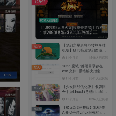
TOP1
5037人已阅读
【1.80御龍元素火龙[摸摸登陆器]】战神
引擎WIN服务端+GM工具+充值后...
【梦幻之星辰释厄转尊享挂
TOP2
机版】MT3换皮梦幻西游
Linux服务端+GM后台+双端
11个月前
4546人已阅读
+源码+架设教程
1655 魔域 “部署目录存在
TOP3
exe 文件” 报错解决指南
11个月前
3541人已阅读
【少女回战优化版】卡牌回
TOP4
合手游Linux服务端+lua加解
密工具+GM管理后台+GM授
11个月前
1394人已阅读
权后台+安卓+架设教程
【极无双2完整版】3D动作
TOP5
ARPG手游Linux服务端+全