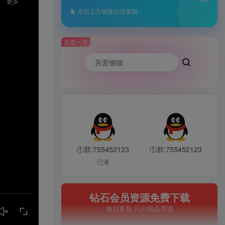
点击上方链接自动复制
百度一下
①群:755452123
①群:755452123
已满
钻石会员资源免费下载
每日更新 只出精品资源