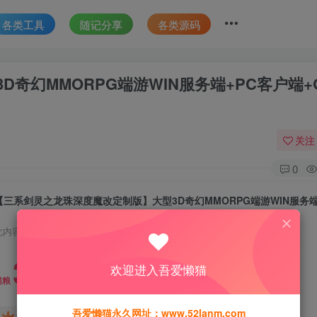
各类工具
随记分享
各类源码
奇幻MMORPG端游WIN服务端+PC客户端+
关注
0
此内容为付费资源，请付费后查看
30
欢迎进入吾爱懒猫
猫粮
吾爱懒猫永久网址：www.52lanm.com
15
免费
黄金会员
猫粮
钻石会员