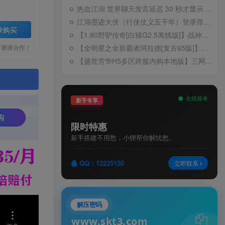
热血江湖 世界聊天发言延迟 30 秒才显示 BUG 修复教程
江湖墨迹大侠（行侠仗义五千年）登录弹出 WELCOME 提示无法进游戏修复教程
录购买
【1.80野驴传奇[白猪G2.5离线版]】战神引擎WIN服务端+GM工具+充值后台+安卓+架设教程
【全明星之全新霸者阿拉德[复古65版]】横版闯关手游Linux服务端+配套表+WEB管理后台+GM授权后台+双端+架设教程
，谢谢合作！
【盛世芳华H5多区跨服内购本地版】三网H5宫斗养成游戏Linux手工服务端+CDK授权后台+安卓+架设教程
。
在线接单
新手专享
限时特惠
新手搭建不用愁，小狸帮你解忧愁。
QQ：12225150
立即联系
解压密码
www.skt3.com