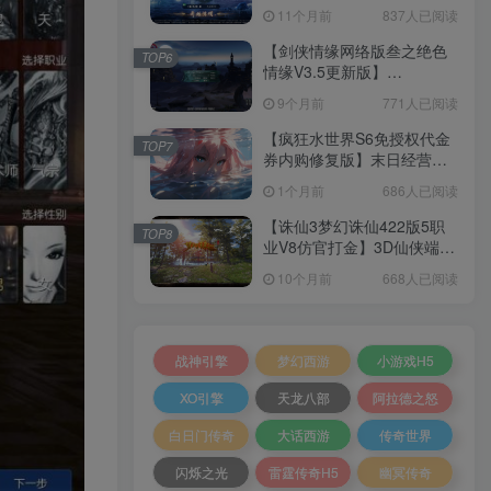
套源码+本地注册+本地热更
11个月前
837人已阅读
+加解密工具+GM授权后台
+安卓+架设教程
【剑侠情缘网络版叁之绝色
TOP6
情缘V3.5更新版】
3DMMORPG端游Linux服务
9个月前
771人已阅读
端+GM指令+PC客户端+架设
教程
【疯狂水世界S6免授权代金
TOP7
券内购修复版】末日经营生
存手游Linux服务端+加解密
1个月前
686人已阅读
工具+管理后台+CDK授权后
台+安卓+架设教程
【诛仙3梦幻诛仙422版5职
TOP8
业V8仿官打金】3D仙侠端游
Linux服务端+网页注册+GM
10个月前
668人已阅读
工具+PC客户端+架设教程
战神引擎
梦幻西游
小游戏H5
XO引擎
天龙八部
阿拉德之怒
白日门传奇
大话西游
传奇世界
闪烁之光
雷霆传奇H5
幽冥传奇