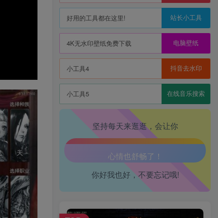
站长小工具
好用的工具都在这里!
电脑壁纸
4K无水印壁纸免费下载
生活也美好了！
抖音去水印
小工具4
心情也舒畅了！
在线音乐搜索
小工具5
走路也有劲了！
坚持每天来逛逛，会让你
腿也不痛了！
腰也不酸了！
你好我也好，不要忘记哦!
工作也轻松了！