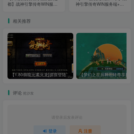
都】战神引擎传奇WIN服务
神引擎传奇WIN服务端+GM
端+GM工具+双端+架设教程
工具+双端+架设教程
相关推荐
【1.80御龍元素火龙[摸摸登陆器]】战神引擎WIN服务端+GM工具+充值后台+双端+架设教程
【梦幻
评论
抢沙发
请登录后发表评论
登录
注册