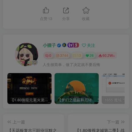
点赞
13
分享
收藏
小狸子
关注
0
3744
13
26
60.2W+
人生很简单，做了决定就不要后悔
【1.80御龍元素火龙[摸摸登陆器]】战神引擎WIN服务端+GM工具+充值后台+双端+架设教程
【梦幻之星辰释厄转尊享挂机版】MT3换皮梦幻西游Linux服务端+GM后台+双端+源码+架设教程
上一篇
下一篇
【天花板复古三职业沉默之
【1.80傲视龙城第二季】战