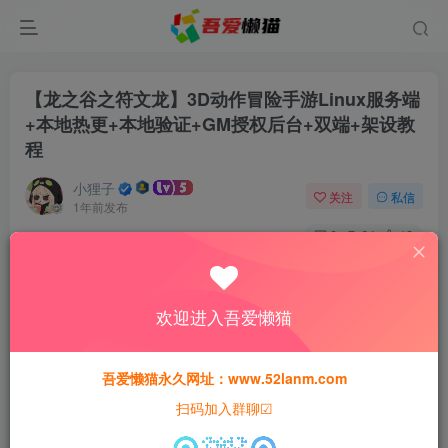
【龙之谷之符文龙】3D动作冒险手游Linux服务端
+本地热更+本地验证+GM授权后台+双端+架设教
程
小狸子
关注
私信
1年前发布
0
64
13
付费资源
【龙之谷之符文龙】3D动作冒险手游Linux服务端+本地热更+本地验证+GM授权后台+双端+架设教程
欢迎进入吾爱懒猫
此内容为付费资源，请付费后查看
30
猫粮
吾爱懒猫永久网址：www.52lanm.com
扫码加入群聊☑
15
免费
黄金会员
猫粮
钻石会员