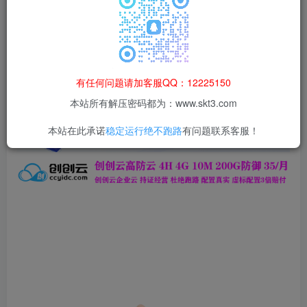
登录购买
本站所有资源均为网络收集整理而来，仅供学习研究使用，请在下
载后24h内删除，谢谢合作！
本站资源仅用于学习交流，禁止商业运营与违法、侵权
有任何问题请加客服QQ：12225150
等非法行为；资源下载后请于 24 小时内删除，违规后
本站所有解压密码都为：www.skt3.com
果由使用者自行承担。
本站在此承诺
稳定运行绝不跑路
有问题联系客服！