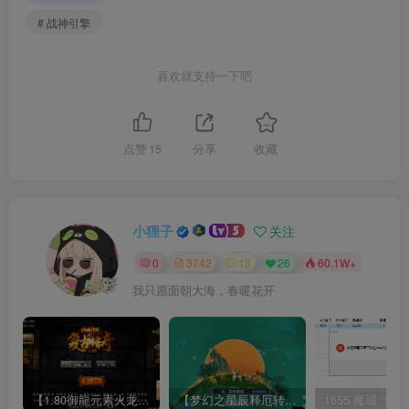
# 战神引擎
喜欢就支持一下吧
点赞
15
分享
收藏
小狸子
关注
0
3742
13
26
60.1W+
我只愿面朝大海，春暖花开
【1.80御龍元素火龙[摸摸登陆器]】战神引擎WIN服务端+GM工具+充值后台+双端+架设教程
【梦幻之星辰释厄转尊享挂机版】MT3换皮梦幻西游Linux服务端+GM后台+双端+源码+架设教程