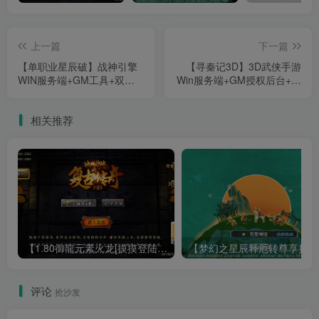
上一篇
下一篇
【单职业星辰破】战神引擎
【寻秦记3D】3D武侠手游
WIN服务端+GM工具+双端
Win服务端+GM授权后台+安
+架设教程
卓+架设教程
相关推荐
【1.80御龍元素火龙[摸摸登陆器]】战神引擎WIN服务端+GM工具+充值后台+双端+架设教程
【梦幻
评论
抢沙发