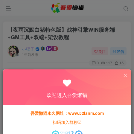
【夜雨沉默白猪特色版】战神引擎WIN服务端
+GM工具+双端+架设教程
小狸子
关注
私信
1年前发布
0
117
15
付费资源
【夜雨沉默白猪特色版】战神引擎WIN服务端+GM工具+双端+架设教程
此内容为付费资源，请付费后查看
欢迎进入吾爱懒猫
30
猫粮
吾爱懒猫永久网址：www.52lanm.com
15
免费
黄金会员
猫粮
钻石会员
扫码加入群聊☑
登录购买