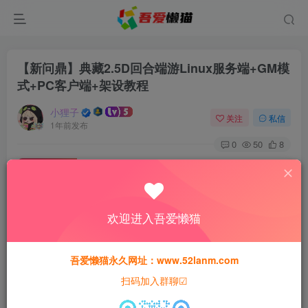
【新问鼎】典藏2.5D回合端游Linux服务端+GM模
式+PC客户端+架设教程
小狸子
关注
私信
1年前发布
0
50
8
付费资源
【新问鼎】典藏2.5D回合端游Linux服务端+GM模式+PC客户端+架设教程
此内容为付费资源，请付费后查看
欢迎进入吾爱懒猫
30
猫粮
吾爱懒猫永久网址：www.52lanm.com
15
免费
黄金会员
猫粮
钻石会员
扫码加入群聊☑
登录购买