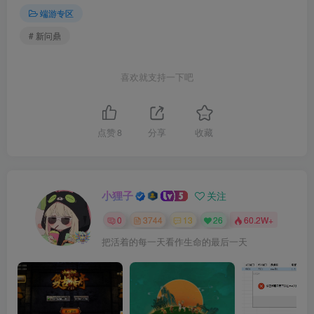
端游专区
# 新问鼎
喜欢就支持一下吧
点赞
8
分享
收藏
小狸子
关注
0
3744
13
26
60.2W+
把活着的每一天看作生命的最后一天