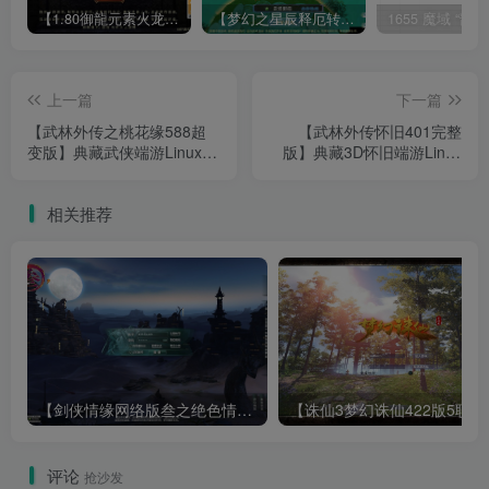
【1.80御龍元素火龙[摸摸登陆器]】战神引擎WIN服务端+GM工具+充值后台+双端+架设教程
【梦幻之星辰释厄转尊享挂机版】MT3换皮梦幻西游Linux服务端+GM后台+双端+源码+架设教程
上一篇
下一篇
【武林外传之桃花缘588超
【武林外传怀旧401完整
变版】典藏武侠端游Linux服
版】典藏3D怀旧端游Linux
务端+PC客户端+GM工具
服务端+PC客户端+网页注册
+架设教程
+GM工具+架设教程
相关推荐
【剑侠情缘网络版叁之绝色情缘V3.5更新版】3DMMORPG端游Linux服务端+GM指令+PC客户端+架设教程
【诛仙3梦幻诛仙422版
评论
抢沙发