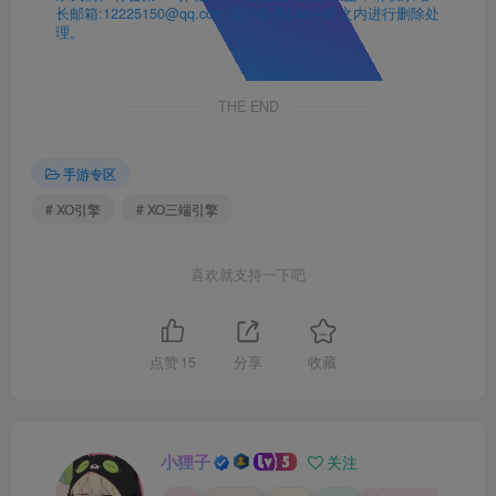
长邮箱:12225150@qq.com 我们会在24h小时之内进行删除处
理。
THE END
手游专区
# XO引擎
# XO三端引擎
喜欢就支持一下吧
点赞
15
分享
收藏
小狸子
关注