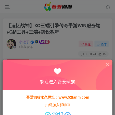
【追忆战神】XO三端引擎传奇手游WIN服务端
+GM工具+三端+架设教程
小狸子
关注
私信
1年前发布
0
74
15
付费资源
【追忆战神】XO三端引擎传奇手游WIN服务端+GM工具+三端+架设教程
此内容为付费资源，请付费后查看
欢迎进入吾爱懒猫
30
猫粮
吾爱懒猫永久网址：www.52lanm.com
15
免费
黄金会员
猫粮
钻石会员
扫码加入群聊☑
登录购买