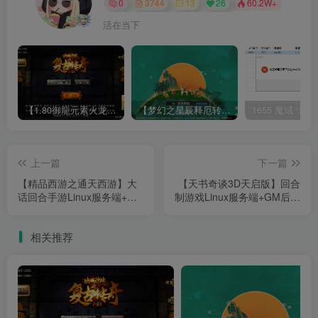
0
3744
13
26
60.2W+
活在当下
【1.80御龍元素火龙[摸摸登陆器]】战神引擎WIN服务端+GM工具+充值后台+双端+架设教程
【梦幻之星辰释厄转尊享挂机版】MT3换皮梦幻西游Linux服务端+GM后台+双端+源码+架设教程
上一篇
下一篇
【精品西游之通天西游】大
【天书奇谈3D天启版】回合
话回合手游Linux服务端+GM
制游戏Linux服务端+GM后台
后台+安卓+架设教程
+安卓+架设教程
相关推荐