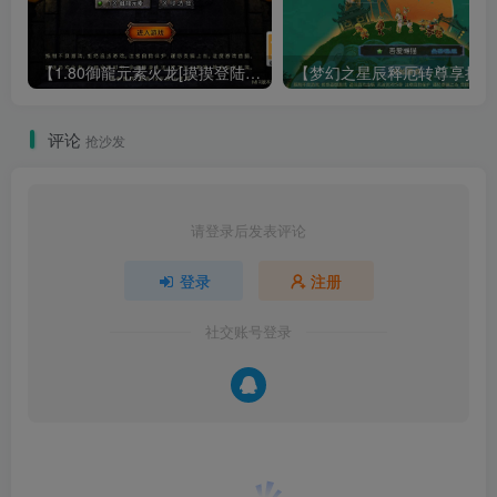
【1.80御龍元素火龙[摸摸登陆器]】战神引擎WIN服务端+GM工具+充值后台+双端+架设教程
【梦幻
评论
抢沙发
请登录后发表评论
登录
注册
社交账号登录