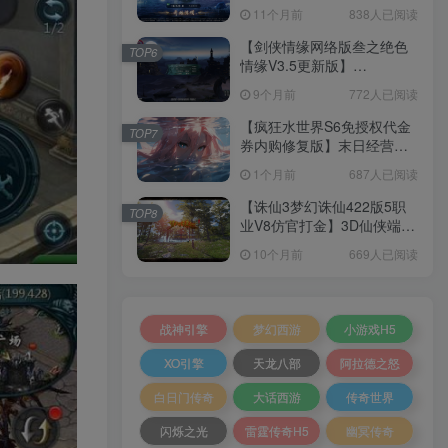
套源码+本地注册+本地热更
11个月前
838人已阅读
+加解密工具+GM授权后台
+安卓+架设教程
【剑侠情缘网络版叁之绝色
TOP6
情缘V3.5更新版】
3DMMORPG端游Linux服务
9个月前
772人已阅读
端+GM指令+PC客户端+架设
教程
【疯狂水世界S6免授权代金
TOP7
券内购修复版】末日经营生
存手游Linux服务端+加解密
1个月前
687人已阅读
工具+管理后台+CDK授权后
台+安卓+架设教程
【诛仙3梦幻诛仙422版5职
TOP8
业V8仿官打金】3D仙侠端游
Linux服务端+网页注册+GM
10个月前
669人已阅读
工具+PC客户端+架设教程
战神引擎
梦幻西游
小游戏H5
XO引擎
天龙八部
阿拉德之怒
白日门传奇
大话西游
传奇世界
闪烁之光
雷霆传奇H5
幽冥传奇