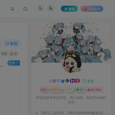
发布
开通会员
私信
109
9
已售 1
哥三职业复古无心版本】1655魔域互通WIN服务端+GM工具+安卓+架设教程
小狸子
关注
0
3744
13
26
60.2W+
即使是最简单的梦想，用心浇灌，也能开出绚烂
的花
【萌斗三国H5】三网H5游戏WIN服务端+开服清档+GM后台+架设教程