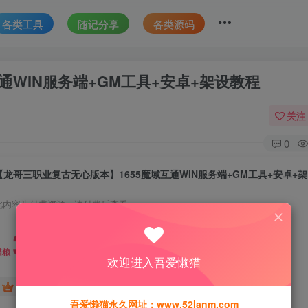
各类工具
随记分享
各类源码
通WIN服务端+GM工具+安卓+架设教程
关注
0
【龙
此内容为付费资源，请付费后查看
30
猫粮
欢迎进入吾爱懒猫
15
免费
黄金会员
猫粮
钻石会员
吾爱懒猫永久网址：www.52lanm.com