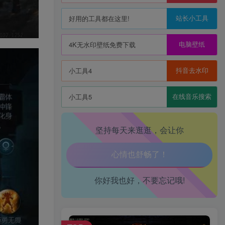
站长小工具
好用的工具都在这里!
电脑壁纸
4K无水印壁纸免费下载
生活也美好了！
抖音去水印
小工具4
心情也舒畅了！
在线音乐搜索
小工具5
走路也有劲了！
坚持每天来逛逛，会让你
腿也不痛了！
腰也不酸了！
你好我也好，不要忘记哦!
工作也轻松了！