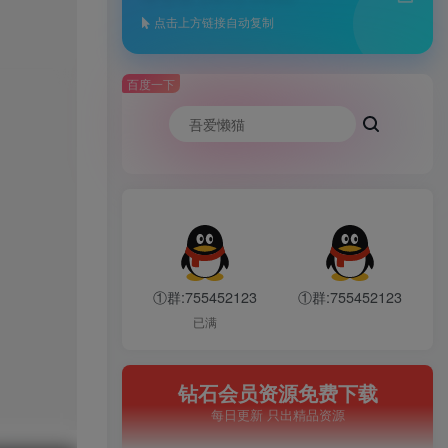
点击上方链接自动复制
百度一下
①群:755452123
①群:755452123
已满
钻石会员资源免费下载
每日更新 只出精品资源