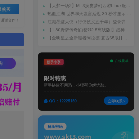
【大梦一场2】MT3换皮梦幻西游Linux服务端+GM后台+源码+双端+架设教程
录购买
热血江湖 世界聊天发言延迟 30 秒才显示 BUG 修复教程
，谢谢合作！
江湖墨迹大侠（行侠仗义五千年）登录弹出 WELCOME 提示无法进游戏修复教程
【1.80野驴传奇[白猪G2.5离线版]】战神引擎WIN服务端+GM工具+充值后台+安卓+架设教程
【全明星之全新霸者阿拉德[复古65版]】横版闯关手游Linux服务端+配套表+WEB管理后台+GM授权后台+双端+架设教程
。
在线接单
新手专享
限时特惠
新手搭建不用愁，小狸帮你解忧愁。
QQ：12225150
立即联系
解压密码
www.skt3.com