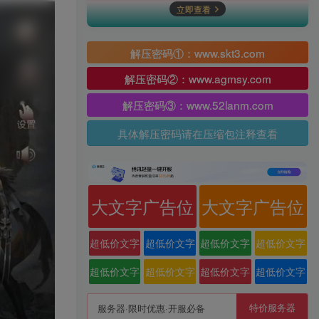
立即查看
解压密码①：www.skt3.com
解压密码②：www.agmsy.com
解压密码③：www.52lanm.com
具体解压密码请在压缩包注释查看
大文字广告位
大文字广告位
超低价文字
超低价文字
超低价文字
超低价文字
广告位
广告位
广告位
广告位
超低价文字
超低价文字
超低价文字
超低价文字
广告位
广告位
广告位
广告位
特价服务器
服务器·限时优惠·开服必备