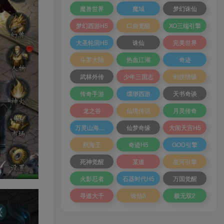
魔兽世界
魔域
梦幻诛仙
梦幻西游H5
口袋觉醒
XO三端引擎
大圣轮回H5
诛仙
完美世界
斗罗大陆
热血江湖
奇迹
武林外传
少年三国志
剑侠情缘
传奇手游
缥缈西游
天书奇谈
龙之谷
仙境传说
月灵传奇
万灵山海之境
仙梦奇缘
大闹天宫H5
航海王
奇迹H5
GOD引擎
死神觉醒
某道
星河引擎
火影忍者
石器时代H5
万国觉醒
寻道大千
诛仙3
极无双2