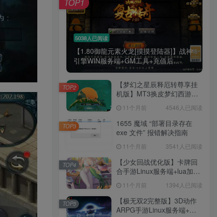
TOP1
5038人已阅读
【1.80御龍元素火龙[摸摸登陆器]】战神
引擎WIN服务端+GM工具+充值后...
【梦幻之星辰释厄转尊享挂
TOP2
机版】MT3换皮梦幻西游
Linux服务端+GM后台+双端
11个月前
4546人已阅读
+源码+架设教程
1655 魔域 “部署目录存在
TOP3
exe 文件” 报错解决指南
11个月前
3541人已阅读
【少女回战优化版】卡牌回
TOP4
合手游Linux服务端+lua加解
密工具+GM管理后台+GM授
11个月前
1394人已阅读
权后台+安卓+架设教程
【极无双2完整版】3D动作
TOP5
ARPG手游Linux服务端+全