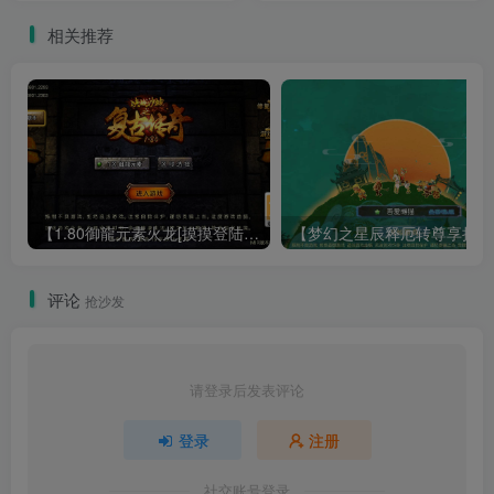
教程
相关推荐
【1.80御龍元素火龙[摸摸登陆器]】战神引擎WIN服务端+GM工具+充值后台+双端+架设教程
【梦幻
评论
抢沙发
请登录后发表评论
登录
注册
社交账号登录