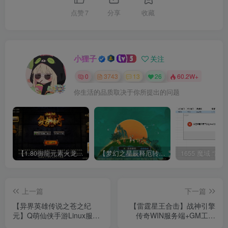
点赞
7
分享
收藏
小狸子
关注
0
3743
13
26
60.2W+
你生活的品质取决于你所提出的问题
【1.80御龍元素火龙[摸摸登陆器]】战神引擎WIN服务端+GM工具+充值后台+双端+架设教程
【梦幻之星辰释厄转尊享挂机版】MT3换皮梦幻西游Linux服务端+GM后台+双端+源码+架设教程
上一篇
下一篇
【异界英雄传说之苍之纪
【雷霆星王合击】战神引擎
元】Q萌仙侠手游Linux服务
传奇WIN服务端+GM工具
端+安卓+GM授权后台+视频
+双端+架设教程