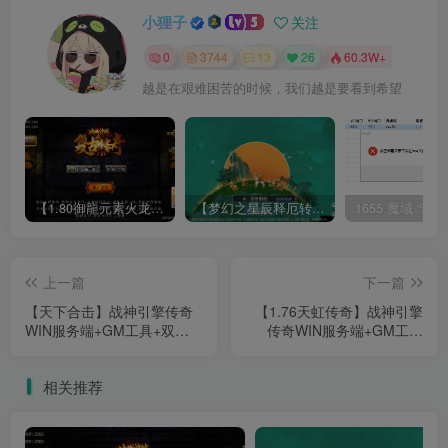
小狸子
关注
0
3744
13
26
60.3W+
越是在艰难困苦的时候，我们越是要看到希望
【1.80御龍元素火龙[摸摸登陆器]】战神引擎WIN服务端+GM工具+充值后台+双端+架设教程
【梦幻之星辰释厄转尊享挂机版】MT3换皮梦幻西游Linux服务端+GM后台+双端+源码+架设教程
上一篇
下一篇
【天下合击】战神引擎传奇
【1.76天虹传奇】战神引擎
WIN服务端+GM工具+双端
传奇WIN服务端+GM工具
+架设教程
+双端+架设教程
相关推荐