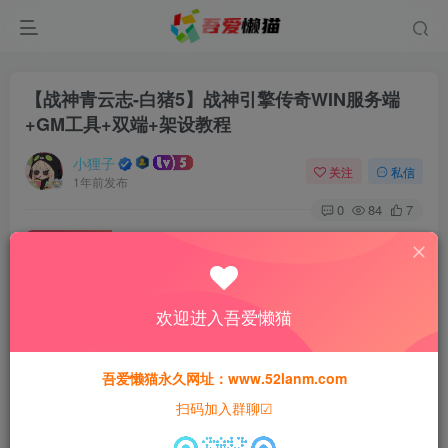
【战神青云志-白猪5】战神引擎传奇WIN服务端
+GM工具+双端+架设教程
小狸子
关注
私信
1年前发布
0
84
7
付费资源
【战神青云志-白猪5】战神引擎传奇WIN服务端+GM工具+双端+架设教程
此内容为付费资源，请付费后查看
欢迎进入吾爱懒猫
30
猫粮
吾爱懒猫永久网址：www.52lanm.com
15
免费
黄金会员
猫粮
钻石会员
扫码加入群聊☑
登录购买