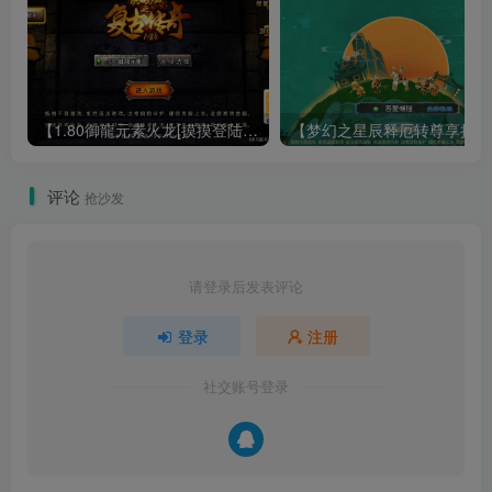
【1.80御龍元素火龙[摸摸登陆器]】战神引擎WIN服务端+GM工具+充值后台+双端+架设教程
【梦幻
评论
抢沙发
请登录后发表评论
登录
注册
社交账号登录