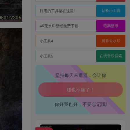
站长小工具
好用的工具都在这里!
生活也美好了！
电脑壁纸
4K无水印壁纸免费下载
心情也舒畅了！
抖音去水印
小工具4
走路也有劲了！
在线音乐搜索
小工具5
腿也不痛了！
腰也不酸了！
坚持每天来逛逛，会让你
工作也轻松了！
你好我也好，不要忘记哦!