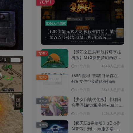
TOP1
5036人已阅读
【1.80御龍元素火龙[摸摸登陆器]】战神
引擎WIN服务端+GM工具+充值后...
【梦幻之星辰释厄转尊享挂
TOP2
机版】MT3换皮梦幻西游
Linux服务端+GM后台+双端
11个月前
4546人已阅读
+源码+架设教程
1655 魔域 “部署目录存在
TOP3
exe 文件” 报错解决指南
11个月前
3541人已阅读
【少女回战优化版】卡牌回
TOP4
合手游Linux服务端+lua加解
密工具+GM管理后台+GM授
11个月前
1394人已阅读
权后台+安卓+架设教程
【极无双2完整版】3D动作
TOP5
ARPG手游Linux服务端+全