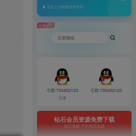
点击上方链接自动复制
百度一下
①群:755452123
①群:755452123
已满
钻石会员资源免费下载
每日更新 只出精品资源