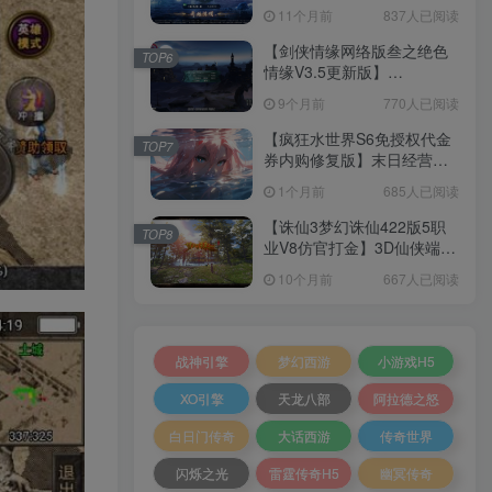
套源码+本地注册+本地热更
11个月前
837人已阅读
+加解密工具+GM授权后台
+安卓+架设教程
【剑侠情缘网络版叁之绝色
TOP6
情缘V3.5更新版】
3DMMORPG端游Linux服务
9个月前
770人已阅读
端+GM指令+PC客户端+架设
教程
【疯狂水世界S6免授权代金
TOP7
券内购修复版】末日经营生
存手游Linux服务端+加解密
1个月前
685人已阅读
工具+管理后台+CDK授权后
台+安卓+架设教程
【诛仙3梦幻诛仙422版5职
TOP8
业V8仿官打金】3D仙侠端游
Linux服务端+网页注册+GM
10个月前
667人已阅读
工具+PC客户端+架设教程
战神引擎
梦幻西游
小游戏H5
XO引擎
天龙八部
阿拉德之怒
白日门传奇
大话西游
传奇世界
闪烁之光
雷霆传奇H5
幽冥传奇