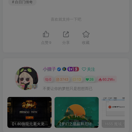
# 白日门传奇
喜欢就支持一下吧
点赞
9
分享
收藏
小狸子
关注
0
3743
13
26
60.2W+
不要让你的梦想只是想想而已
【1.80御龍元素火龙[摸摸登陆器]】战神引擎WIN服务端+GM工具+充值后台+双端+架设教程
【梦幻之星辰释厄转尊享挂机版】MT3换皮梦幻西游Linux服务端+GM后台+双端+源码+架设教程