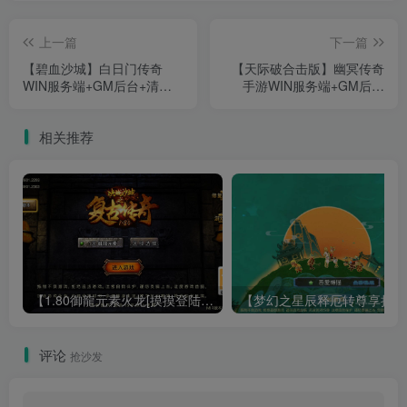
上一篇
下一篇
【碧血沙城】白日门传奇
【天际破合击版】幽冥传奇
WIN服务端+GM后台+清档
手游WIN服务端+GM后台
+双端+架设教程
+安卓+架设教程
相关推荐
【1.80御龍元素火龙[摸摸登陆器]】战神引擎WIN服务端+GM工具+充值后台+双端+架设教程
【梦幻
评论
抢沙发