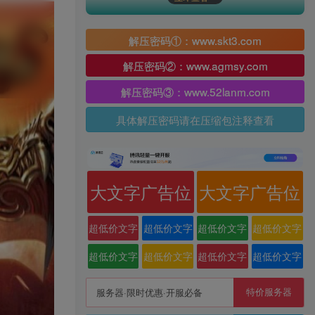
解压密码①：www.skt3.com
解压密码②：www.agmsy.com
解压密码③：www.52lanm.com
具体解压密码请在压缩包注释查看
大文字广告位
大文字广告位
超低价文字
超低价文字
超低价文字
超低价文字
广告位
广告位
广告位
广告位
超低价文字
超低价文字
超低价文字
超低价文字
广告位
广告位
广告位
广告位
特价服务器
服务器·限时优惠·开服必备