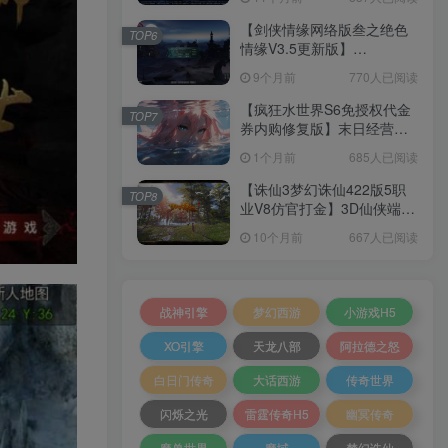
+加解密工具+GM授权后台
+安卓+架设教程
【剑侠情缘网络版叁之绝色
TOP6
情缘V3.5更新版】
3DMMORPG端游Linux服务
9个月前
770人已阅读
端+GM指令+PC客户端+架设
教程
【疯狂水世界S6免授权代金
TOP7
券内购修复版】末日经营生
存手游Linux服务端+加解密
1个月前
685人已阅读
工具+管理后台+CDK授权后
台+安卓+架设教程
【诛仙3梦幻诛仙422版5职
TOP8
业V8仿官打金】3D仙侠端游
Linux服务端+网页注册+GM
10个月前
667人已阅读
工具+PC客户端+架设教程
战神引擎
梦幻西游
小游戏H5
XO引擎
天龙八部
阿拉德之怒
白日门传奇
大话西游
传奇世界
闪烁之光
雷霆传奇H5
幽冥传奇
魔兽世界
魔域
梦幻诛仙