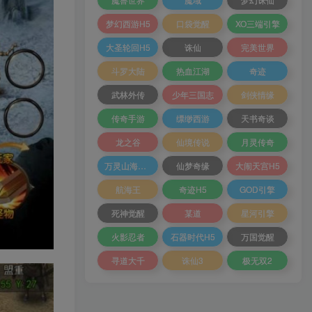
梦幻西游H5
口袋觉醒
XO三端引擎
大圣轮回H5
诛仙
完美世界
斗罗大陆
热血江湖
奇迹
武林外传
少年三国志
剑侠情缘
传奇手游
缥缈西游
天书奇谈
龙之谷
仙境传说
月灵传奇
万灵山海之境
仙梦奇缘
大闹天宫H5
航海王
奇迹H5
GOD引擎
死神觉醒
某道
星河引擎
火影忍者
石器时代H5
万国觉醒
寻道大千
诛仙3
极无双2