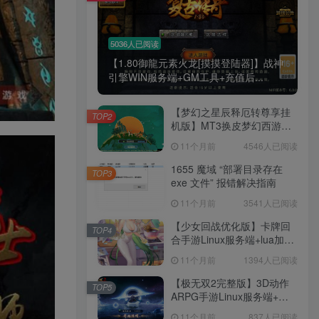
5036人已阅读
【1.80御龍元素火龙[摸摸登陆器]】战神
引擎WIN服务端+GM工具+充值后...
【梦幻之星辰释厄转尊享挂
TOP2
机版】MT3换皮梦幻西游
Linux服务端+GM后台+双端
11个月前
4546人已阅读
+源码+架设教程
1655 魔域 “部署目录存在
TOP3
exe 文件” 报错解决指南
11个月前
3541人已阅读
【少女回战优化版】卡牌回
TOP4
合手游Linux服务端+lua加解
密工具+GM管理后台+GM授
11个月前
1394人已阅读
权后台+安卓+架设教程
【极无双2完整版】3D动作
TOP5
ARPG手游Linux服务端+全
套源码+本地注册+本地热更
11个月前
837人已阅读