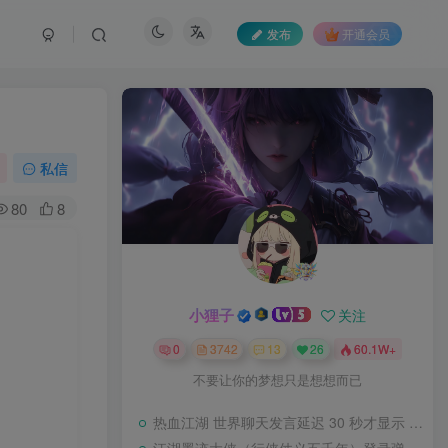
发布
开通会员
私信
80
8
小狸子
关注
0
3742
13
26
60.1W+
不要让你的梦想只是想想而已
热血江湖 世界聊天发言延迟 30 秒才显示 BUG 修复教程