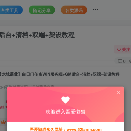
各类工具
随记分享
各类源码
后台+清档+双端+架设教程
关注
0
【龙城霸业】白日门传奇WIN服务端+GM后台+清档+双端+架设教程
此内容为付费资源，请付费后查看
30
猫粮
欢迎进入吾爱懒猫
15
免费
黄金会员
猫粮
钻石会员
吾爱懒猫永久网址：www.52lanm.com