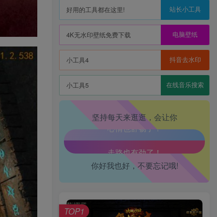
站长小工具
好用的工具都在这里!
电脑壁纸
4K无水印壁纸免费下载
生活也美好了！
抖音去水印
小工具4
心情也舒畅了！
在线音乐搜索
小工具5
走路也有劲了！
坚持每天来逛逛，会让你
腿也不痛了！
腰也不酸了！
你好我也好，不要忘记哦!
工作也轻松了！
TOP1