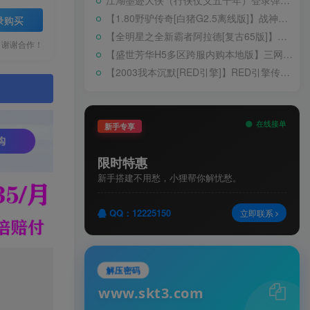
江湖墨迹大侠（行侠仗义五千年）登录弹出 WELCOME 提示无法进游戏修复教程
【1.80野驴传奇[白猪G2.5离线版]】战神引擎WIN服务端+GM工具+充值后台+安卓+架设教程
录购买
【全明星之全新霸者阿拉德[复古65版]】横版闯关手游Linux服务端+配套表+WEB管理后台+GM授权后台+双端+架设教程
，谢谢合作！
【盛世芳华H5多区跨服内购本地版】三网H5宫斗养成游戏Linux手工服务端+CDK授权后台+安卓+架设教程
【2003我本沉默[RED引擎]】RED引擎传奇手游WIN服务端+GM工具+安卓+架设教程
。
在线接单
新手专享
限时特惠
新手搭建不用愁，小狸帮你解忧愁。
QQ：12225150
立即联系
解压密码
www.skt3.com