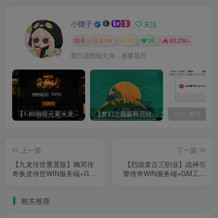
小狸子
关注
0
3744
13
26
60.2W+
我只愿面朝大海，春暖花开
【1.80御龍元素火龙[摸摸登陆器]】战神引擎WIN服务端+GM工具+充值后台+双端+架设教程
【梦幻之星辰释厄转尊享挂机版】MT3换皮梦幻西游Linux服务端+GM后台+双端+源码+架设教程
上一篇
下一篇
【九龙传世重置版】幽冥传
【烈战复古三职业】战神引
奇换皮传世WIN服务端+GM
擎传奇WIN服务端+GM工具
后台+双端+架设教程
+双端+架设教程
相关推荐