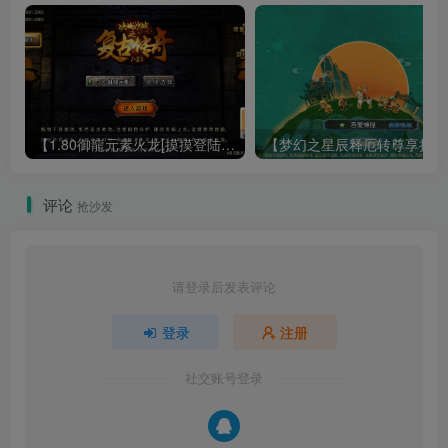
【1.80御龍元素火龙[摸摸登陆器]】战神引擎WIN服务端+GM工具+充值后台+双端+架设教程
【梦幻
评论
抢沙发
请登录后发表评论
登录
注册
社交账号登录