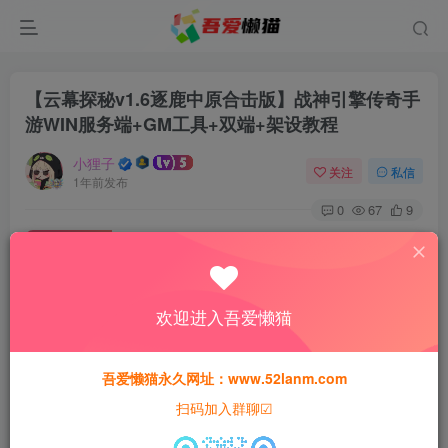
【云幕探秘v1.6逐鹿中原合击版】战神引擎传奇手
游WIN服务端+GM工具+双端+架设教程
小狸子
关注
私信
1年前发布
0
67
9
付费资源
【云幕探秘v1.6逐鹿中原合击版】战神引擎传奇手游WIN服务端+GM工具+双端+架设教程
此内容为付费资源，请付费后查看
欢迎进入吾爱懒猫
30
猫粮
吾爱懒猫永久网址：www.52lanm.com
15
免费
黄金会员
猫粮
钻石会员
扫码加入群聊☑
登录购买