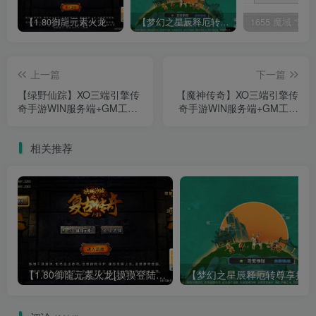
【1.80御龍元素火龙[摸摸登陆器]】战神引擎WIN服务端+GM工具+充值后台+双端+架设教程
【梦幻之星辰释厄转尊享挂机版】MT3换皮梦幻西游Linux服务端+GM后台+双端+源码+架设教程
上一篇
下一篇
【绿野仙踪】XO三端引擎传
【魔神传奇】XO三端引擎传
奇手游WIN服务端+GM工具
奇手游WIN服务端+GM工具
+安卓+架设教程
+安卓+架设教程
相关推荐
【1.80御龍元素火龙[摸摸登陆器]】战神引擎WIN服务端+GM工具+充值后台+双端+架设教程
【梦幻