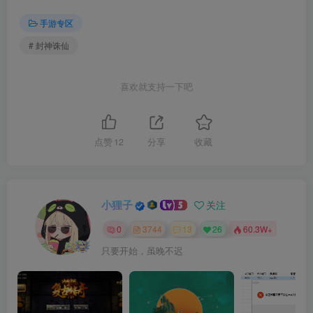
手游专区
# 封神诛仙
喜欢就支持一下吧
点赞
12
分享
收藏
小狸子
关注
0
3744
13
26
60.3W+
只要开始，虽晚不迟