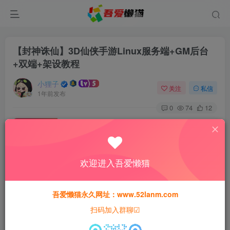
【封神诛仙】3D仙侠手游Linux服务端+GM后台
+双端+架设教程
小狸子
关注
私信
1年前发布
0
74
12
付费资源
【封神诛仙】3D仙侠手游Linux服务端+GM后台+双端+架设教程
此内容为付费资源，请付费后查看
欢迎进入吾爱懒猫
30
猫粮
吾爱懒猫永久网址：www.52lanm.com
15
免费
黄金会员
猫粮
钻石会员
扫码加入群聊☑
登录购买