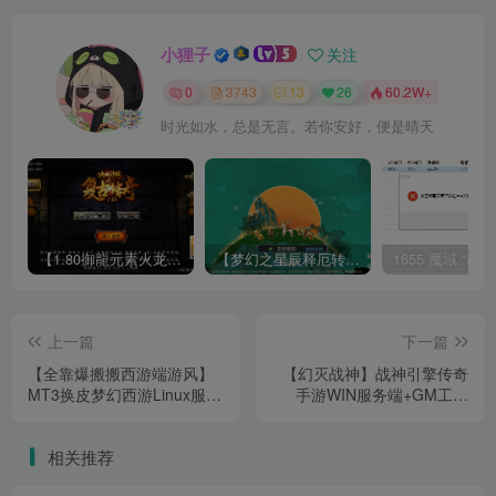
小狸子
关注
0
3743
13
26
60.2W+
时光如水，总是无言。若你安好，便是晴天
【1.80御龍元素火龙[摸摸登陆器]】战神引擎WIN服务端+GM工具+充值后台+双端+架设教程
【梦幻之星辰释厄转尊享挂机版】MT3换皮梦幻西游Linux服务端+GM后台+双端+源码+架设教程
上一篇
下一篇
【全靠爆搬搬西游端游风】
【幻灭战神】战神引擎传奇
MT3换皮梦幻西游Linux服务
手游WIN服务端+GM工具
端+GM后台+源码+双端+架
+双端+架设教程
设教程
相关推荐