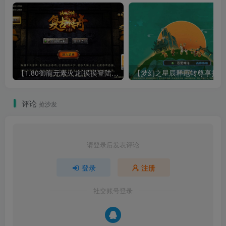
【1.80御龍元素火龙[摸摸登陆器]】战神引擎WIN服务端+GM工具+充值后台+双端+架设教程
【梦幻
评论
抢沙发
请登录后发表评论
登录
注册
社交账号登录