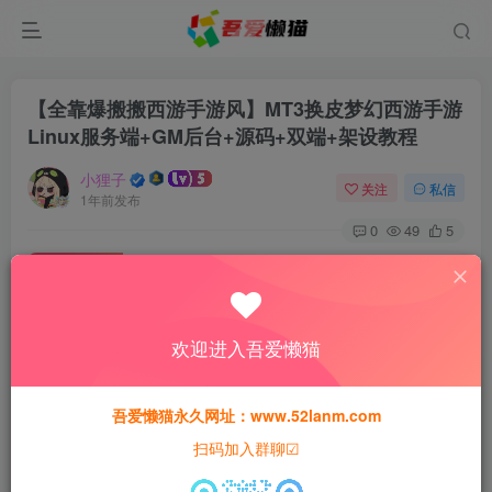
【全靠爆搬搬西游手游风】MT3换皮梦幻西游手游
Linux服务端+GM后台+源码+双端+架设教程
小狸子
关注
私信
1年前发布
0
49
5
付费资源
【全靠爆搬搬西游手游风】MT3换皮梦幻西游手游Linux服务端+GM后台+源码+双端+架设教程
此内容为付费资源，请付费后查看
欢迎进入吾爱懒猫
30
猫粮
吾爱懒猫永久网址：www.52lanm.com
15
免费
黄金会员
猫粮
钻石会员
扫码加入群聊☑
登录购买