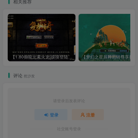
相关推荐
【1.80御龍元素火龙[摸摸登陆器]】战神引擎WIN服务端+GM工具+充值后台+双端+架设教程
【梦幻
评论
抢沙发
请登录后发表评论
登录
注册
社交账号登录