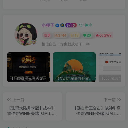
小狸子
关注
0
3744
13
26
60.2W+
相信自己，你也就成功了一半
【1.80御龍元素火龙[摸摸登陆器]】战神引擎WIN服务端+GM工具+充值后台+双端+架设教程
【梦幻之星辰释厄转尊享挂机版】MT3换皮梦幻西游Linux服务端+GM后台+双端+源码+架设教程
上一篇
下一篇
【珐玛大陆月卡版】战神引
【远古帝王合击】战神引擎
擎传奇WIN服务端+GM工具
传奇WIN服务端+GM工具
+双端+架设教程
+双端+架设教程