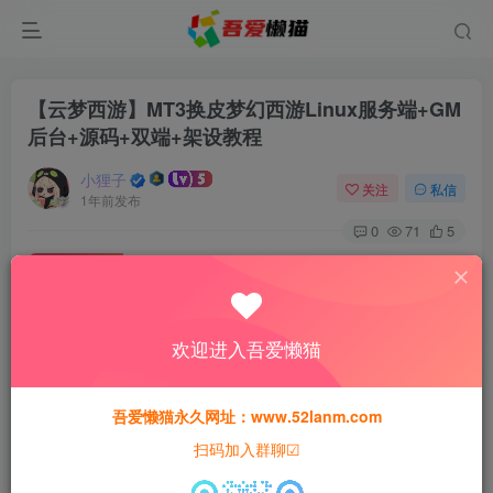
【云梦西游】MT3换皮梦幻西游Linux服务端+GM
后台+源码+双端+架设教程
小狸子
关注
私信
1年前发布
0
71
5
付费资源
【云梦西游】MT3换皮梦幻西游Linux服务端+GM后台+源码+双端+架设教程
此内容为付费资源，请付费后查看
欢迎进入吾爱懒猫
30
猫粮
吾爱懒猫永久网址：www.52lanm.com
15
免费
黄金会员
猫粮
钻石会员
扫码加入群聊☑
登录购买