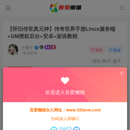
【怀旧传世真元神】传奇世界手游Linux服务端
+GM授权后台+安卓+架设教程
小狸子
关注
私信
1年前发布
0
71
7
付费资源
【怀旧传世真元神】传奇世界手游Linux服务端+GM授权后台+安卓+架设教程
此内容为付费资源，请付费后查看
欢迎进入吾爱懒猫
30
猫粮
吾爱懒猫永久网址：www.52lanm.com
15
免费
黄金会员
猫粮
钻石会员
扫码加入群聊☑
登录购买