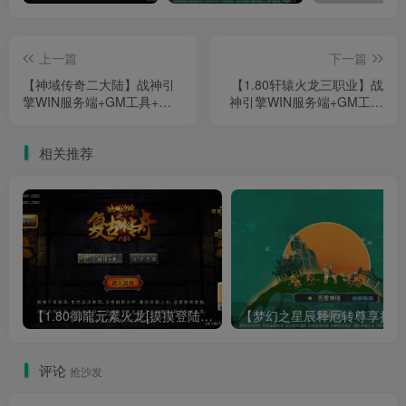
上一篇
下一篇
【神域传奇二大陆】战神引
【1.80轩辕火龙三职业】战
擎WIN服务端+GM工具+安
神引擎WIN服务端+GM工具
卓+架设教程
+安卓+架设教程
相关推荐
【1.80御龍元素火龙[摸摸登陆器]】战神引擎WIN服务端+GM工具+充值后台+双端+架设教程
【梦幻
评论
抢沙发