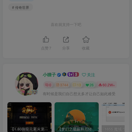
# 传奇世界
喜欢就支持一下吧
点赞
7
分享
收藏
小狸子
关注
0
3744
13
26
60.2W+
有时候是我们自己想太多才让自己如此难受
【1.80御龍元素火龙[摸摸登陆器]】战神引擎WIN服务端+GM工具+充值后台+双端+架设教程
【梦幻之星辰释厄转尊享挂机版】MT3换皮梦幻西游Linux服务端+GM后台+双端+源码+架设教程