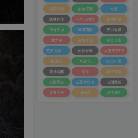
站长小工具
好用的工具都在这里!
斗罗大陆
热血江湖
奇迹
武林外传
少年三国志
剑侠情缘
电脑壁纸
4K无水印壁纸免费下载
传奇手游
缥缈西游
天书奇谈
抖音去水印
生活也美好了！
小工具4
龙之谷
仙境传说
月灵传奇
万灵山海之境
仙梦奇缘
大闹天宫H5
心情也舒畅了！
在线音乐搜索
小工具5
航海王
奇迹H5
GOD引擎
走路也有劲了！
死神觉醒
某道
星河引擎
坚持每天来逛逛，会让你
火影忍者
石器时代H5
万国觉醒
腿也不痛了！
寻道大千
诛仙3
极无双2
腰也不酸了！
你好我也好，不要忘记哦!
工作也轻松了！
TOP1