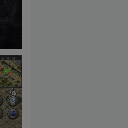
5036人已阅读
【1.80御龍元素火龙[摸摸登陆器]】战神
引擎WIN服务端+GM工具+充值后...
【梦幻之星辰释厄转尊享挂
TOP2
机版】MT3换皮梦幻西游
Linux服务端+GM后台+双端
11个月前
4546人已阅读
+源码+架设教程
1655 魔域 “部署目录存在
TOP3
exe 文件” 报错解决指南
11个月前
3541人已阅读
【少女回战优化版】卡牌回
TOP4
合手游Linux服务端+lua加解
密工具+GM管理后台+GM授
11个月前
1393人已阅读
权后台+安卓+架设教程
【极无双2完整版】3D动作
TOP5
ARPG手游Linux服务端+全
套源码+本地注册+本地热更
11个月前
836人已阅读