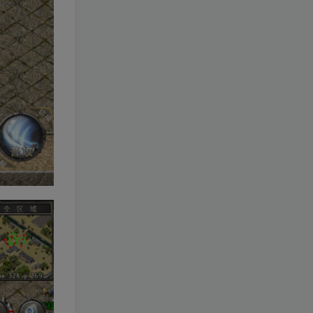
+加解密工具+GM授权后台
+安卓+架设教程
【剑侠情缘网络版叁之绝色
TOP6
情缘V3.5更新版】
3DMMORPG端游Linux服务
9个月前
768人已阅读
端+GM指令+PC客户端+架设
教程
【疯狂水世界S6免授权代金
TOP7
券内购修复版】末日经营生
存手游Linux服务端+加解密
1个月前
683人已阅读
工具+管理后台+CDK授权后
台+安卓+架设教程
【诛仙3梦幻诛仙422版5职
TOP8
业V8仿官打金】3D仙侠端游
Linux服务端+网页注册+GM
10个月前
667人已阅读
工具+PC客户端+架设教程
战神引擎
梦幻西游
小游戏H5
XO引擎
天龙八部
阿拉德之怒
白日门传奇
大话西游
传奇世界
闪烁之光
雷霆传奇H5
幽冥传奇
魔兽世界
魔域
梦幻诛仙