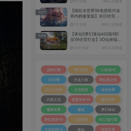
9个月前
768人已阅读
端+GM指令+PC客户端+架设
教程
【疯狂水世界S6免授权代金
TOP7
券内购修复版】末日经营生
解压密码①：www.skt3.com
存手游Linux服务端+加解密
1个月前
683人已阅读
解压密码②：www.agmsy.com
工具+管理后台+CDK授权后
台+安卓+架设教程
【诛仙3梦幻诛仙422版5职
TOP8
解压密码③：www.52lanm.com
业V8仿官打金】3D仙侠端游
Linux服务端+网页注册+GM
10个月前
667人已阅读
具体解压密码请在压缩包注释查看
工具+PC客户端+架设教程
战神引擎
梦幻西游
小游戏H5
大文字广告位
大文字广告位
XO引擎
天龙八部
阿拉德之怒
白日门传奇
大话西游
传奇世界
超低价文字
超低价文字
超低价文字
超低价文字
闪烁之光
雷霆传奇H5
幽冥传奇
广告位
广告位
广告位
广告位
超低价文字
超低价文字
超低价文字
超低价文字
魔兽世界
魔域
梦幻诛仙
广告位
广告位
广告位
广告位
梦幻西游H5
口袋觉醒
XO三端引擎
特价服务器
服务器·限时优惠·开服必备
大圣轮回H5
诛仙
完美世界