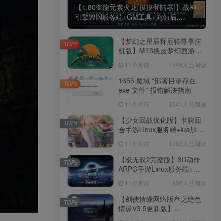
点击上方链接自动复制
【1.80御龍元素火龙[摸摸登陆器]】战神
引擎WIN服务端+GM工具+充值后...
百度一下
【梦幻之星辰释厄转尊享挂
TOP2
机版】MT3换皮梦幻西游
Linux服务端+GM后台+双端
11个月前
4546人已阅读
+源码+架设教程
1655 魔域 “部署目录存在
TOP3
exe 文件” 报错解决指南
11个月前
3541人已阅读
【少女回战优化版】卡牌回
TOP4
合手游Linux服务端+lua加解
①群:755452123
①群:755452123
密工具+GM管理后台+GM授
11个月前
1393人已阅读
权后台+安卓+架设教程
已满
【极无双2完整版】3D动作
TOP5
ARPG手游Linux服务端+全
套源码+本地注册+本地热更
11个月前
836人已阅读
钻石会员资源免费下载
+加解密工具+GM授权后台
+安卓+架设教程
每日更新 只出精品资源
【剑侠情缘网络版叁之绝色
TOP6
情缘V3.5更新版】
3DMMORPG端游Linux服务
立即查看