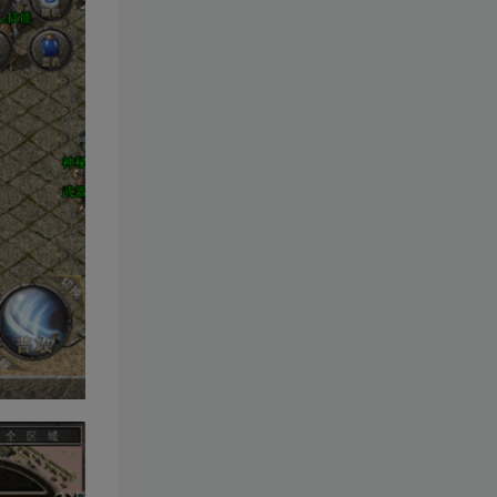
梦幻西游H5
口袋觉醒
XO三端引擎
大圣轮回H5
诛仙
完美世界
斗罗大陆
热血江湖
奇迹
武林外传
少年三国志
剑侠情缘
传奇手游
缥缈西游
天书奇谈
龙之谷
仙境传说
月灵传奇
万灵山海之境
仙梦奇缘
大闹天宫H5
航海王
奇迹H5
GOD引擎
死神觉醒
某道
星河引擎
火影忍者
石器时代H5
万国觉醒
寻道大千
诛仙3
极无双2