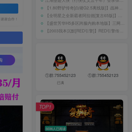
江湖墨迹大侠（行侠仗义五千年）登录弹出 WELCOME 提示无法进游戏修复教程
江湖墨迹大侠（行侠仗义五千年）登录弹出 WELCOME 提示无法进游戏修复教程
【1.80野驴传奇[白猪G2.5离线版]】战神引擎WIN服务端+GM工具+充值后台+安卓+架设教程
【1.80野驴传奇[白猪G2.5离线版]】战神引擎WIN服务端+GM工具+充值后台+安卓+架设教程
【全明星之全新霸者阿拉德[复古65版]】横版闯关手游Linux服务端+配套表+WEB管理后台+GM授权后台+双端+架设教程
【全明星之全新霸者阿拉德[复古65版]】横版闯关手游Linux服务端+配套表+WEB管理后台+GM授权后台+双端+架设教程
，谢谢合作！
【盛世芳华H5多区跨服内购本地版】三网H5宫斗养成游戏Linux手工服务端+CDK授权后台+安卓+架设教程
【盛世芳华H5多区跨服内购本地版】三网H5宫斗养成游戏Linux手工服务端+CDK授权后台+安卓+架设教程
【2003我本沉默[RED引擎]】RED引擎传奇手游WIN服务端+GM工具+安卓+架设教程
【2003我本沉默[RED引擎]】RED引擎传奇手游WIN服务端+GM工具+安卓+架设教程
。
在线接单
新手专享
限时特惠
①群:755452123
①群:755452123
新手搭建不用愁，小狸帮你解忧愁。
已满
QQ：12225150
立即联系
TOP1
解压密码
www.skt3.com
5036人已阅读