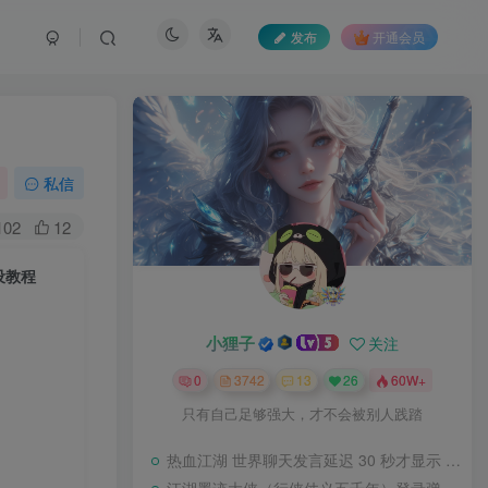
发布
开通会员
私信
102
12
设教程
小狸子
小狸子
关注
关注
0
0
3742
3742
13
13
26
26
60W+
60W+
只有自己足够强大，才不会被别人践踏
只有自己足够强大，才不会被别人践踏
热血江湖 世界聊天发言延迟 30 秒才显示 BUG 修复教程
热血江湖 世界聊天发言延迟 30 秒才显示 BUG 修复教程