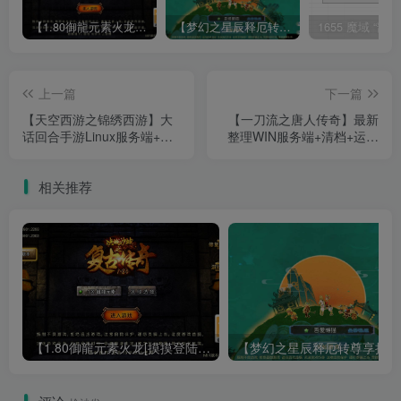
【1.80御龍元素火龙[摸摸登陆器]】战神引擎WIN服务端+GM工具+充值后台+双端+架设教程
【梦幻之星辰释厄转尊享挂机版】MT3换皮梦幻西游Linux服务端+GM后台+双端+源码+架设教程
上一篇
下一篇
【天空西游之锦绣西游】大
【一刀流之唐人传奇】最新
话回合手游Linux服务端+运
整理WIN服务端+清档+运营
营后台+双端+架设教程
后台+双端+架设教程
相关推荐
【1.80御龍元素火龙[摸摸登陆器]】战神引擎WIN服务端+GM工具+充值后台+双端+架设教程
【梦幻