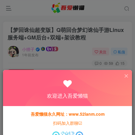
【梦回诛仙超变版】Q萌回合梦幻诛仙手游Linux
服务端+GM后台+双端+架设教程
小狸子
关注
私信
1年前发布
0
59
15
付费资源
【梦回诛仙超变版】Q萌回合梦幻诛仙手游Linux服务端+GM后台+双端+架设教程
此内容为付费资源，请付费后查看
欢迎进入吾爱懒猫
30
猫粮
吾爱懒猫永久网址：www.52lanm.com
15
免费
黄金会员
猫粮
钻石会员
扫码加入群聊☑
登录购买