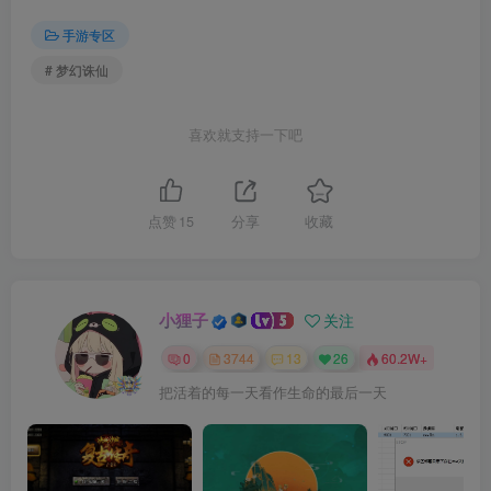
手游专区
# 梦幻诛仙
喜欢就支持一下吧
点赞
15
分享
收藏
小狸子
关注
0
3744
13
26
60.2W+
把活着的每一天看作生命的最后一天