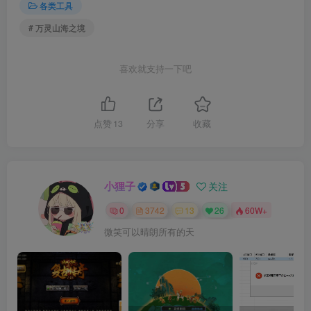
各类工具
# 万灵山海之境
喜欢就支持一下吧
点赞
13
分享
收藏
小狸子
关注
0
3742
13
26
60W+
微笑可以晴朗所有的天