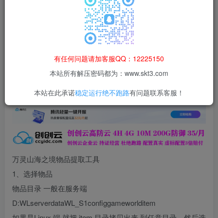
登录查看
本站所有资源均为网络收集整理而来，仅供学习研究使用，请在下
载后24h内删除，谢谢合作！
有任何问题请加客服QQ：12225150
本站资源仅用于学习交流，禁止商业运营与违法、侵权
本站所有解压密码都为：www.skt3.com
等非法行为；资源下载后请于 24 小时内删除，违规后
果由使用者自行承担。
本站在此承诺
稳定运行绝不跑路
有问题联系客服！
万灵山海之境物品提取工具
1、选择物品
物品目录 一般在服务端
D:WLserverdataWL_S1configgameworlditem
如果是Linux 端 就把 item 目录拷贝出来 到任意目录，然后选