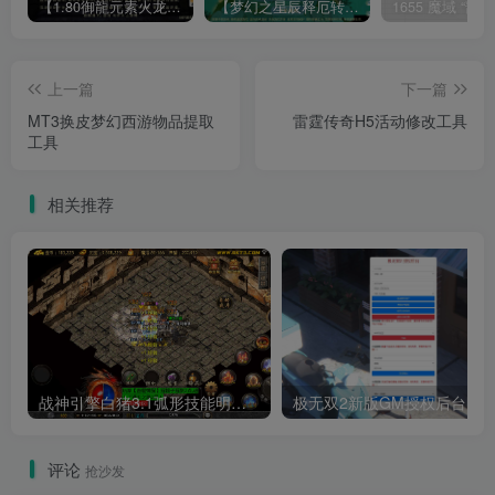
【1.80御龍元素火龙[摸摸登陆器]】战神引擎WIN服务端+GM工具+充值后台+双端+架设教程
【梦幻之星辰释厄转尊享挂机版】MT3换皮梦幻西游Linux服务端+GM后台+双端+源码+架设教程
上一篇
下一篇
MT3换皮梦幻西游物品提取
雷霆传奇H5活动修改工具
工具
相关推荐
战神引擎白猪3.1弧形技能明文+道法站撸免授权版不绑定IP
极无双2新版GM授权后台明
评论
抢沙发