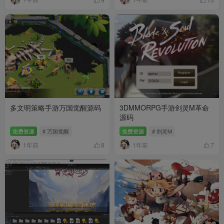
多文明策略手游万国觉醒源码
3DMMORPG手游剑灵M革命
源码
免费资源
# 万国觉醒
免费资源
# 剑灵M
1年前
1年前
8
7