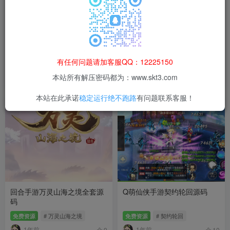
天地决全套完整源码
3D仙侠手游古剑飞仙源码
有任何问题请加客服QQ：12225150
付费资源
300
# 天地决
免费资源
# 古剑飞仙
猫粮
本站所有解压密码都为：www.skt3.com
1年前
1年前
15
12
本站在此承诺
稳定运行绝不跑路
有问题联系客服！
回合手游万灵山海之境全套源
Q萌仙侠手游契约轮回源码
码
免费资源
# 万灵山海之境
免费资源
# 契约轮回
1年前
1年前
9
10