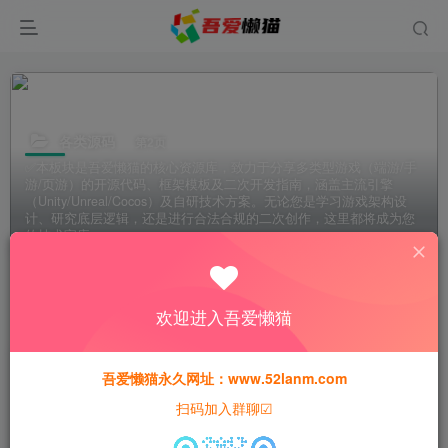
各类源码
第2页
✅本板块是吾爱懒猫的核心资源库，致力于分享多类型游戏（端游/手
游/页游）的开源代码、框架模板及二次开发指南，涵盖主流引擎
（Unity/Unreal/Cocos）及自研技术方案。无论您是学习游戏架构设
计、研究底层逻辑，还是进行合法合规的二次创作，这里都将成为您
的技术宝库。
分类
手游专区
端游专区
页游专区
寄售资源
欢迎进入吾爱懒猫
排序
更新
浏览
点赞
评论
吾爱懒猫永久网址：www.52lanm.com
扫码加入群聊☑