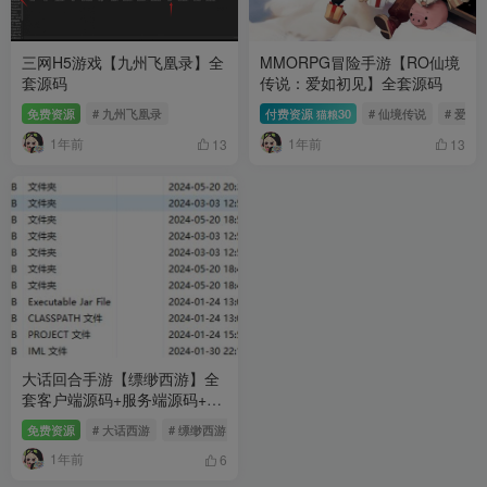
三网H5游戏【九州飞凰录】全
MMORPG冒险手游【RO仙境
套源码
传说：爱如初见】全套源码
免费资源
# 九州飞凰录
付费资源
30
# 仙境传说
# 爱如
猫粮
1年前
1年前
13
13
大话回合手游【缥缈西游】全
套客户端源码+服务端源码+网
关源码+后台源码
免费资源
# 大话西游
# 缥缈西游
1年前
6