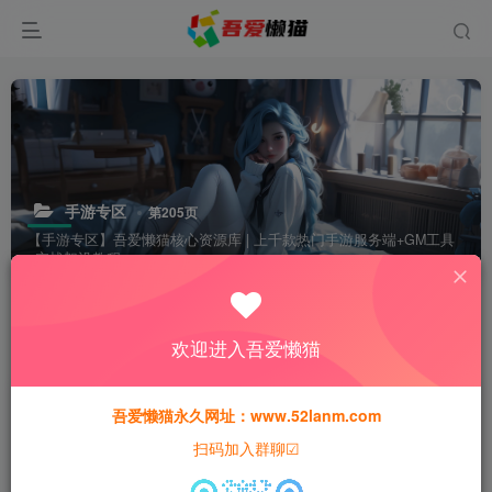
手游专区
第205页
【手游专区】吾爱懒猫核心资源库 | 上千款热门手游服务端+GM工具
+实战架设教程
分类
手游专区
端游专区
页游专区
寄售资源
欢迎进入吾爱懒猫
排序
更新
浏览
点赞
评论
吾爱懒猫永久网址：www.52lanm.com
扫码加入群聊☑