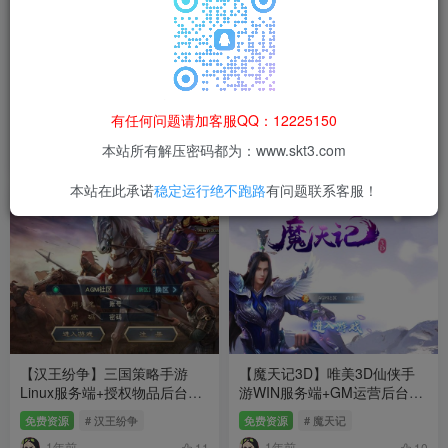
【无涯西游】大话回合手游
【龙武魔改版】3D仙侠手游
Linux服务端+定制后台+安卓
WIN服务端+GM后台+双端+架
有任何问题请加客服QQ：12225150
苹果双端+架设教程
设教程
免费资源
# 大话西游
付费资源
30
# 龙武
猫粮
本站所有解压密码都为：www.skt3.com
1年前
1年前
13
7
本站在此承诺
稳定运行绝不跑路
有问题联系客服！
【汉王纷争】三国策略手游
【魔天记3D】唯美3D仙侠手
Linux服务端+授权物品后台
游WIN服务端+GM运营后台
+活动全开+解密+双端+架设教
+安卓+架设教程
免费资源
# 汉王纷争
免费资源
# 魔天记
程
1年前
1年前
11
10