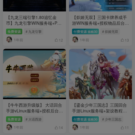
【九龙三端引擎1.80追忆金
【炽姬无双】三国卡牌养成手
币】九龙引擎WIN服务端+PC
游WIN服务端+授权物品后台
客户端+安卓+架设教程
+安卓+架设教程
免费资源
# 九龙引擎
付费资源
30
# 炽姬无双
猫粮
1年前
1年前
12
13
【牛牛西游升级版】 大话回合
【鎏金少年三国志】三国回合
手游vLinux服务端+授权后台
手游Linux服务端+架设教程
+双端+架设教程
+GM授权后台+安卓+架设教程
免费资源
# 大话西游
付费资源
30
# 少年三国志
猫粮
1年前
1年前
14
11