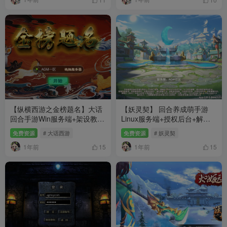
【纵横西游之金榜题名】大话
【妖灵契】 回合养成萌手游
回合手游Win服务端+架设教程
Linux服务端+授权后台+解密
+授权后台+客户端源码打包视
工具+安卓+架设教程
免费资源
# 大话西游
免费资源
# 妖灵契
频
1年前
1年前
15
15