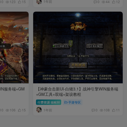
1年前
0
123
15
0
44
12
IN服务端+GM
【神豪合击新UI-白猪3.1】战神引擎WIN服务端
+GM工具+双端+架设教程
付费资源
30
手游专区
猫粮
1年前
0
106
15
0
108
11