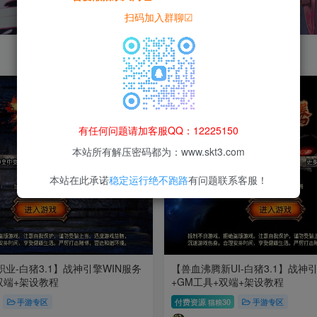
扫码加入群聊☑
有任何问题请加客服QQ：12225150
本站所有解压密码都为：www.skt3.com
本站在此承诺
稳定运行绝不跑路
有问题联系客服！
业-白猪3.1】战神引擎WIN服务
【兽血沸腾新UI-白猪3.1】战神
双端+架设教程
+GM工具+双端+架设教程
手游专区
付费资源
30
手游专区
猫粮