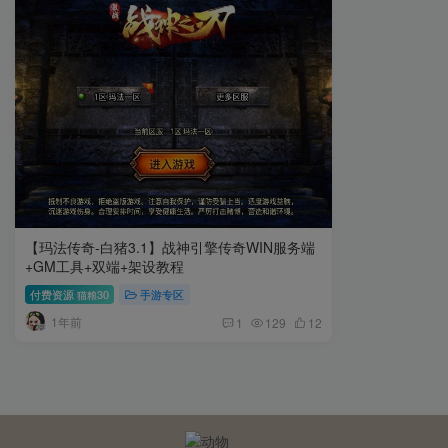
【玛法传奇-白猪3.1】战神引擎传奇WIN服务端
+GM工具+双端+架设教程
付费资源
30
手游专区
猫粮
1年前
1
129
12