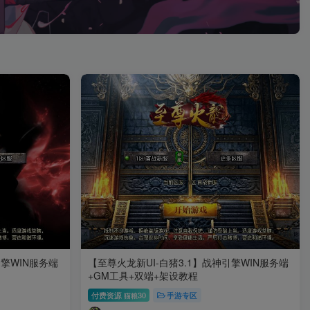
引擎WIN服务端
【至尊火龙新UI-白猪3.1】战神引擎WIN服务端
+GM工具+双端+架设教程
付费资源
30
手游专区
猫粮