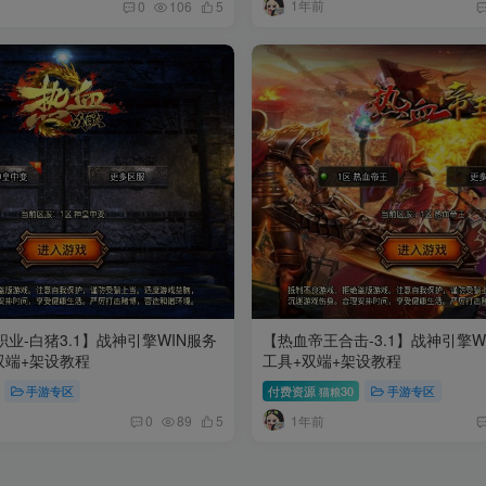
1年前
0
106
5
业-白猪3.1】战神引擎WIN服务
【热血帝王合击-3.1】战神引擎W
双端+架设教程
工具+双端+架设教程
手游专区
付费资源
30
手游专区
猫粮
1年前
0
89
5