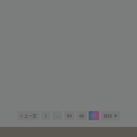
上一页
1
…
65
66
67
跳转