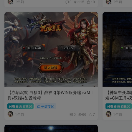
1年前
1年前
0
115
10
【赤焰沉默-白猪3】战神引擎WIN服务端+GM工
【神皇中变单职
具+双端+架设教程
端+GM工具+
付费资源
30
手游专区
付费资源
30
猫粮
猫粮
1年前
1年前
0
66
7