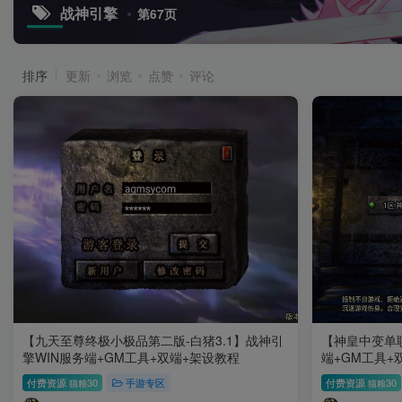
战神引擎
第67页
排序
更新
浏览
点赞
评论
【九天至尊终极小极品第二版-白猪3.1】战神引
【神皇中变单职
擎WIN服务端+GM工具+双端+架设教程
端+GM工具+
付费资源
30
手游专区
付费资源
30
猫粮
猫粮