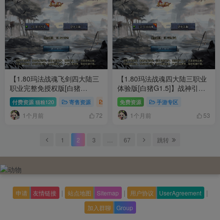
【1.80玛法战魂飞剑四大陆三
【1.80玛法战魂四大陆三职业
职业完整免授权版[白猪
体验版[白猪G1.5]】战神引擎
G2.5]】战神引擎WIN服务端
WIN服务端+GM工具+充值后
付费资源
120
寄售资源
手游专区
免费资源
手游专区
猫粮
+GM工具+充值后台+双端+架
台+双端+架设教程
1个月前
1个月前
设教程
72
53
1
2
3
…
67
跳转
|
|
|
申请
友情链接
站点地图
Sitemap
用户协议
UserAgreement
加入群聊
Group