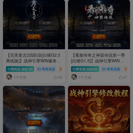
【完美复古2四职业[白猪G2.5
【看脸传奇之神器传说第一季
离线版]】战神引擎WIN服务端
[白猪G1.5]】战神引擎WIN服
+GM工具+充值后台+双端+架
务端+GM工具+充值后台+双端
付费阅读
100
寄售资源
手游专区
付费资源
500
寄售资源
手
猫粮
猫粮
设教程
+架设教程
1个月前
1个月前
49
47