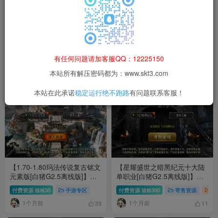
【176-1.80永恒战神复古版[白
【1.80无忧火龙二大陆飞剑版
猪G2.5离线版]】战神引擎WIN
[白猪2.5离线版]】战神引擎
服务端+GM工具+充值后台+双
WIN服务端+GM工具+充值后
付费资源
200
寄售资源
手游专区
付费资源
30
手游专区
猫粮
猫粮
端+架设教程
台+双端+架设教程
有任何问题请加客服QQ：12225150
1个月前
1个月前
67
38
本站所有解压密码都为：www.skt3.com
本站在此承诺
稳定运行绝不跑路
有问题联系客服！
【1.70-1.80玛法传说复古铭文
【星耀盛世之暗黑纪元十大陆
元素版[白猪G2.5离线版]】战
单职业[白猪G2.5离线版]】战
神引擎WIN服务端+GM工具
神引擎WIN服务端+GM工具
付费资源
30
手游专区
付费资源
300
寄售资源
手
猫粮
猫粮
+充值后台+双端+架设教程
+充值后台+双端+架设教程
1个月前
1个月前
39
11