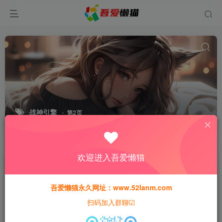
战神引擎
第2页
排序
更新
浏览
点赞
评论
欢迎进入吾爱懒猫
吾爱懒猫永久网址：www.52lanm.com
扫码加入群聊☑