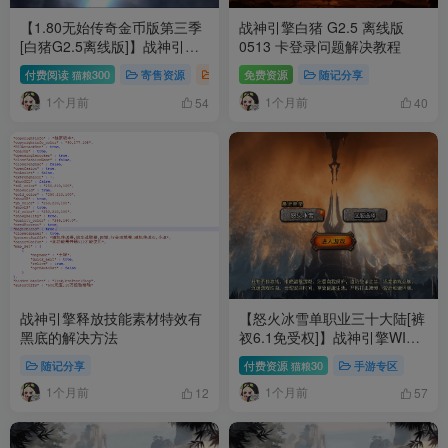
【1.80无始传奇金币版第三季
战神引擎白猪 G2.5 离线版
[白猪G2.5离线版]】战神引擎
0513 卡登录问题解决教程
WIN服务端+GM工具+充值后
付费阅读
300
寄售资源
手游专区
免费资源
随记分享
猫粮
台+双端+架设教程
1个月前
1个月前
54
40
战神引擎释放技能素材特效有
【怒火冰雪单职业三十大陆[裤
黑底的解决方法
衩6.1免受权]】战神引擎WIN
服务端+GM工具+充值后台+双
随记分享
付费资源
30
手游专区
猫粮
端+架设教程
1个月前
1个月前
12
57