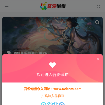
奥特曼系列OL
共2篇
排序
更新
浏览
点赞
评论
欢迎进入吾爱懒猫
吾爱懒猫永久网址：www.52lanm.com
扫码加入群聊☑