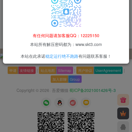
【奥特曼系列OL代金券内购修
【奥特曼系列OLH5】卡牌回
复版】卡牌回合手游Linux服务
合手游Linux服务端+加解密工
端+加解密工具+CDK授权后台
具+CDK授权后台+双端+架设
付费资源
30
寄售资源
手游专区
付费资源
30
手游专区
猫粮
猫粮
+双端+架设教程
教程
有任何问题请加客服QQ：12225150
1个月前
1个月前
44
19
本站所有解压密码都为：www.skt3.com
本站在此承诺
稳定运行绝不跑路
有问题联系客服！
|
|
|
申请
友情链接
站点地图
Sitemap
用户协议
UserAgreement
加入群聊
Group
Copyright © 2026
吾爱懒猫
蜀ICP备2021001426号-3
·