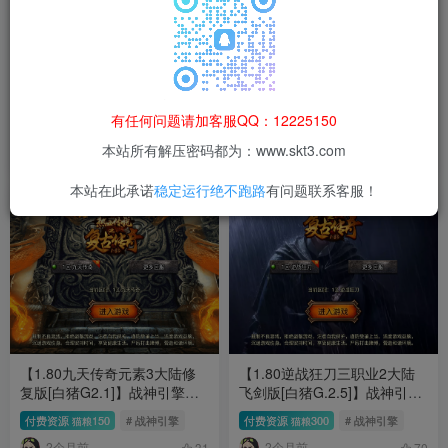
【1.80玛法战魂飞剑四大陆三
【1.80GT三职业复古[白猪
职业完整免授权版[白猪
G2.5免授权版]】战神引擎WIN
有任何问题请加客服QQ：12225150
G2.5]】战神引擎WIN服务端
服务端+GM工具+充值后台+双
付费资源
120
# 战神引擎
付费资源
120
# 战神引擎
猫粮
猫粮
+GM工具+充值后台+双端+架
端+架设教程
本站所有解压密码都为：www.skt3.com
1个月前
1个月前
设教程
72
76
本站在此承诺
稳定运行绝不跑路
有问题联系客服！
【1.80九天传奇元素3大陆修
【1.80逆战狂刀三职业2大陆
复版[白猪G2.1]】战神引擎
飞剑版[白猪G.2.5]】战神引擎
WIN服务端+GM工具+充值后
WIN服务端+GM工具+充值后
付费资源
150
# 战神引擎
付费资源
300
# 战神引擎
猫粮
猫粮
台+双端+架设教程
台+双端+架设教程
2个月前
2个月前
31
70