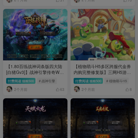
【1.80百练战神词条版四大陆
【植物萌斗H5多区跨服代金券
[白猪Gv3]】战神引擎传奇WIN
内购完整修复版】三网H5游戏
服务端+GM工具+双端+架设教
Linux服务端+前后端源码+管
付费阅读
500
# 战神引擎
付费阅读
500
# 植物萌斗H5
猫粮
猫粮
程
理后台+CDK授权后台+双端
2个月前
2个月前
+架设教程
63
8