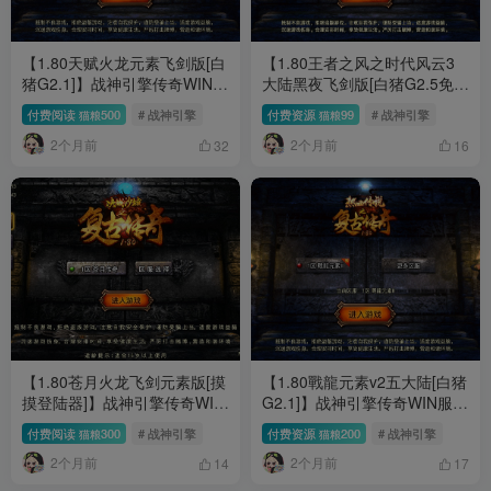
【1.80天赋火龙元素飞剑版[白
【1.80王者之风之时代风云3
猪G2.1]】战神引擎传奇WIN服
大陆黑夜飞剑版[白猪G2.5免授
务端+GM工具+双端+架设教程
权版]】战神引擎传奇WIN服务
付费阅读
500
# 战神引擎
付费资源
99
# 战神引擎
猫粮
猫粮
端+GM工具+双端+架设教程
2个月前
2个月前
32
16
【1.80苍月火龙飞剑元素版[摸
【1.80戰龍元素v2五大陆[白猪
摸登陆器]】战神引擎传奇WIN
G2.1]】战神引擎传奇WIN服务
服务端+GM工具+双端+架设教
端+GM工具+双端+架设教程
付费阅读
300
# 战神引擎
付费资源
200
# 战神引擎
猫粮
猫粮
程
2个月前
2个月前
14
17