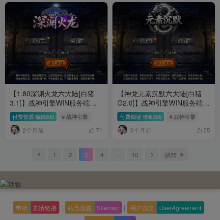
【1.80深渊火龙六大陆[白猪
【神龙元素沉默六大陆[白猪
3.1]】战神引擎WIN服务端
G2.0]】战神引擎WIN服务端
+GM工具+充值后台+双端+架
+GM工具+充值后台+双端+架
付费资源
200
# 战神引擎
付费阅读
300
# 战神引擎
猫粮
猫粮
设教程
设教程
2个月前
3个月前
71
55
1
2
3
4
…
10
跳转
|
|
|
申请
友情链接
站点地图
Sitemap
用户协议
UserAgreement