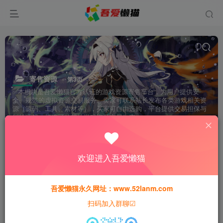
寄售资源
第3页
✅本板块是吾爱懒猫官方认证的游戏资源寄售平台，为用户提供安
全、规范的虚拟资源交易服务。卖家可联系站长发布各类游戏相关资
源（源码、工具、素材等），买家可自由选购，平台提供交易担保与
纠纷调解，打造可信赖的游戏资源交易生态。
分类
手游专区
端游专区
页游专区
寄售资源
欢迎进入吾爱懒猫
排序
更新
浏览
点赞
评论
吾爱懒猫永久网址：www.52lanm.com
扫码加入群聊☑